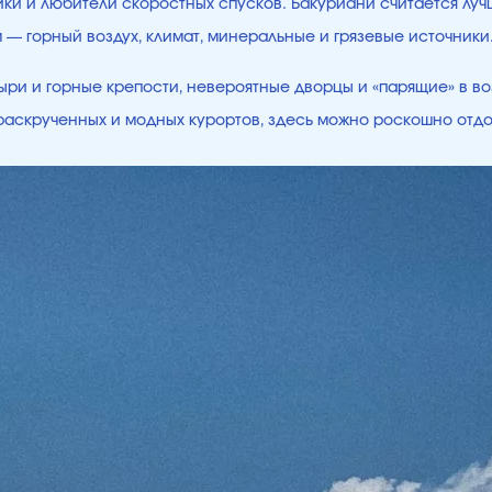
щики и любители скоростных спусков. Бакуриани считается лу
ым — горный воздух, климат, минеральные и грязевые источни
ри и горные крепости, невероятные дворцы и «парящие» в во
е раскрученных и модных курортов, здесь можно роскошно отд