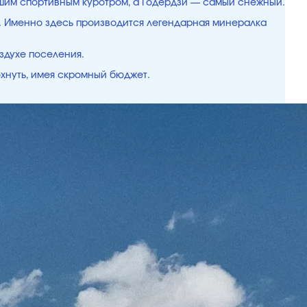
чшим спортивным куротром, а Годердзи — самый снежный.
ки. Именно здесь производится легендарная минералка
здухе поселения.
охнуть, имея скромный бюджет.