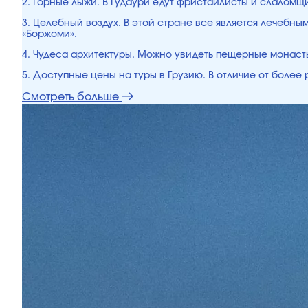
2. Горные лыжи. В Гудаури едут фристайлисты и слалом
3. Целебный воздух. В этой стране все является лечебн
«Боржоми».
4. Чудеса архитектуры. Можно увидеть пещерные монасты
5. Доступные цены на туры в Грузию. В отличие от боле
Смотреть больше