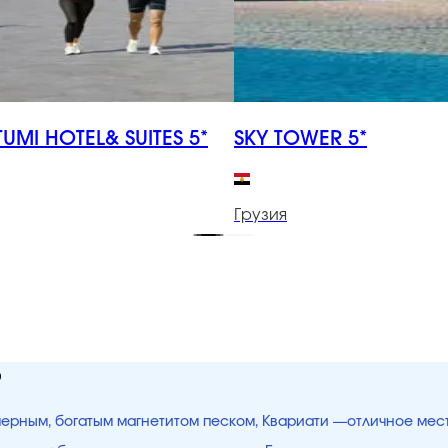
TUMI HOTEL& SUITES 5*
SKY TOWER 5*
Грузия
ю
 черным, богатым магнетитом песком, Квариати —отличное мес