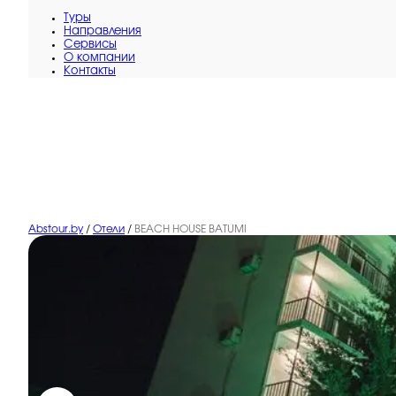
Туры
Направления
Сервисы
O компании
Контакты
Abstour.by
/
Отели
/
BEACH HOUSE BATUMI