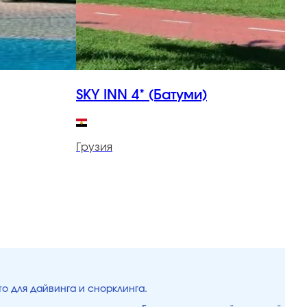
SKY INN 4* (Батуми)
S
Грузия
Г
то для дайвинга и снорклинга.