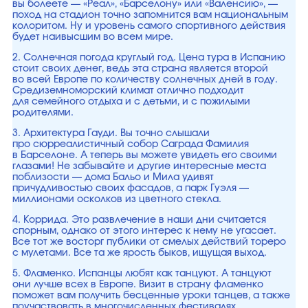
вы болеете — «Реал», «Барселону» или «Валенсию», —
поход на стадион точно запомнится вам национальным
колоритом. Ну и уровень самого спортивного действия
будет наивысшим во всем мире.
2. Солнечная погода круглый год. Цена тура в Испанию
стоит своих денег, ведь эта страна является второй
во всей Европе по количеству солнечных дней в году.
Средиземноморский климат отлично подходит
для семейного отдыха и с детьми, и с пожилыми
родителями.
3. Архитектура Гауди. Вы точно слышали
про сюрреалистичный собор Саграда Фамилия
в Барселоне. А теперь вы можете увидеть его своими
глазами! Не забывайте и другие интересные места
поблизости — дома Бальо и Мила удивят
причудливостью своих фасадов, а парк Гуэля —
миллионами осколков из цветного стекла.
4. Коррида. Это развлечение в наши дни считается
спорным, однако от этого интерес к нему не угасает.
Все тот же восторг публики от смелых действий тореро
с мулетами. Все та же ярость быков, ищущая выход.
5. Фламенко. Испанцы любят как танцуют. А танцуют
они лучше всех в Европе. Визит в страну фламенко
поможет вам получить бесценные уроки танцев, а также
поучаствовать в многочисленных фестивалях.