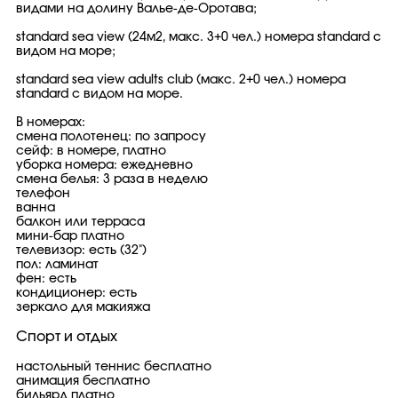
видами на долину Валье-де-Оротава;
standard sea view (24м2, макс. 3+0 чел.) номера standard с
видом на море;
standard sea view adults club (макс. 2+0 чел.) номера
standard с видом на море.
В номерах:
смена полотенец: по запросу
сейф: в номере, платно
уборка номера: ежедневно
смена белья: 3 раза в неделю
телефон
ванна
балкон или терраса
мини-бар платно
телевизор: есть (32")
пол: ламинат
фен: есть
кондиционер: есть
зеркало для макияжа
Спорт и отдых
настольный теннис бесплатно
анимация бесплатно
бильярд платно