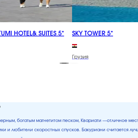
TUMI HOTEL& SUITES 5*
SKY TOWER 5*
Грузия
ю
 черным, богатым магнетитом песком, Квариати —отличное мес
щики и любители скоростных спусков. Бакуриани считается лу