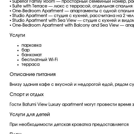
⦁ Superior Family Room — просторный семейный номер, ра
⦁ Suite with Terrace — люкс с террасой, отдельная спальн
⦁ One-Bedroom Apartment — апартаменты с одной спальней
⦁ Studio Apartment — студия с кухней, рассчитана на 2 че
⦁ Studio Apartment with Sea View — студия с кухней и вид
⦁ One-Bedroom Apartment with Balcony and Sea View — ап
Услуги
парковка
бар
банкомат
бесплатный Wi-Fi
терраса
Описание питания
Внизу здания кафе с вкусной и недорогой едой, рядом с
Спорт и отдых
Гости Batumi View Luxury apartment могут провести врем
Услуги для детей
При необходимости детская кроватка предоставляется