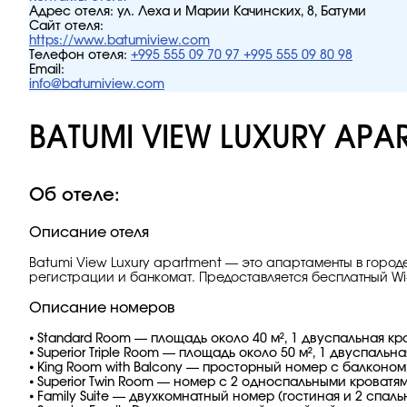
Адрес отеля:
ул. Леха и Марии Качинских, 8, Батуми
Сайт отеля:
https://www.batumiview.com
Телефон отеля:
+995 555 09 70 97 +995 555 09 80 98
Email:
info@batumiview.com
BATUMI VIEW LUXURY APA
Об отеле:
Описание отеля
Batumi View Luxury apartment — это апартаменты в городе
регистрации и банкомат. Предоставляется бесплатный Wi-Fi
Описание номеров
⦁ Standard Room — площадь около 40 м², 1 двуспальная 
⦁ Superior Triple Room — площадь около 50 м², 1 двуспальн
⦁ King Room with Balcony — просторный номер с балконом
⦁ Superior Twin Room — номер с 2 односпальными кроватям
⦁ Family Suite — двухкомнатный номер (гостиная и 2 спал