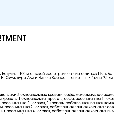
RTMENT
 Батуми, в 100 м от такой достопримечательности, как Пляж Ба
. Скульптура Али и Нино и Крепость Гонио — в 7,7 км и 9,3 км
кровать или 2 односпальные кровати, софа, максимальное раз
ая кровать, 1 односпальная кровать, софа, рассчитан на 3 чело
, рассчитан на 2 человек, 1 кровать, собственная ванная комн
и, рассчитан на 2 человек, собственная ванная комната, част
ьни), рассчитан на 4 человек, собственная ванная комната, вид