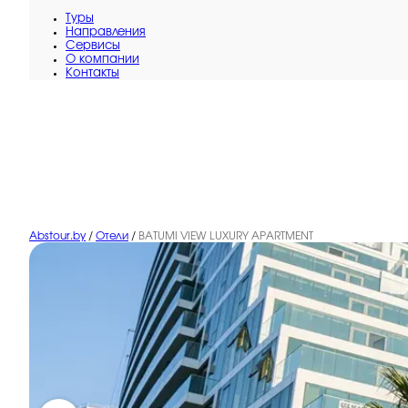
Туры
Направления
Сервисы
O компании
Контакты
Abstour.by
/
Отели
/
BATUMI VIEW LUXURY APARTMENT