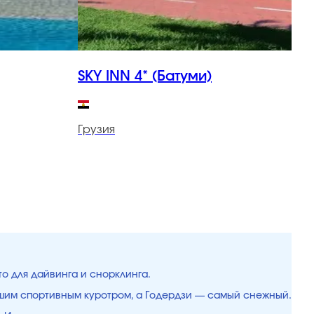
SKY INN 4* (Батуми)
S
Грузия
Г
то для дайвинга и снорклинга.
чшим спортивным куротром, а Годердзи — самый снежный.