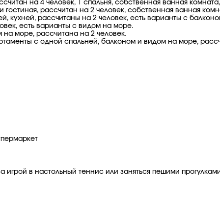
ссчитан на 4 человек, 1 спальня, собственная ванная комната,
я и гостиная, рассчитан на 2 человек, собственная ванная комн
, кухней, рассчитаны на 2 человек, есть варианты с балконо
ловек, есть варианты с видом на море.
ом на море, рассчитана на 2 человек.
артаменты с одной спальней, балконом и видом на море, рассч
упермаркет
я за игрой в настольный теннис или заняться пешими прогулка