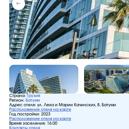
Страна:
Грузия
Регион:
Батуми
Адрес отеля:
ул. Леха и Марии Качинских, 8, Батуми
Расположение отеля на карте
Год постройки:
2023
Расположение отеля на карте
Время заселения:
16:00
Контакты отеля