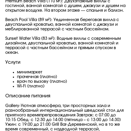
Premium Beach Villa (110 м²): Двухэтажные виллы с
гостиной, ванной комнатой с душем, джакузи и душем на
открытом воздухе. На втором этаже — спальня и балкон.
Beach Pool Villa (89 м²): Уединенная береговая вилла с
двуспальной кроватью, ванной комнатой с джакузи и
меблированной террасой с частным бассейном.
Sunset Water Villa (83 м²): Водные виллы с современным
дизайном, двуспальной кроватью, ванной комнатой и
террасой с частным бассейном и прямым спуском в
океан.
Услуги
минимаркет
прачечная (платно)
врач по вызову (платно)
Wi-Fi (платно)
Описание питания
Gallery-Уютная атмосфера, три просторных зала и
разнообразный интернациональный шведский стол для
приятного времяпрепровождения Завтрак: с 07:00 до
10:15 Обед: с 12:30 до 14:00 (пятница – с 13:00 до 14:30)
Ужин: с 19:00 до 21:00 Grill Bar-Деревенский, но в то же
время современный, с надводной террасой,