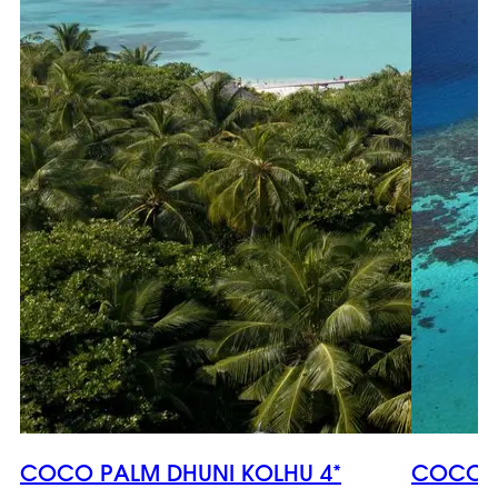
COCO PALM DHUNI KOLHU 4*
COCO B