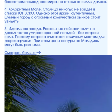
богатством подводного мира, не отходя от виллы далеко.
4. Колоритный Мале. Столица никогда не войдет в
списки ЮНЕСКО. Однако этот яркий, аутентичный,
шумный город с огромным количеством рынков стоит
увидеть.
5. Идеальная погода. Роскошные пейзажи отлично
дополняются умиротворенной погодой - без ветра и
волн. Поэтому острова считаются отличным местом для
«перезагрузки». При этом цены на туры на Мальдивы
могут быть разными.
Смотреть больше