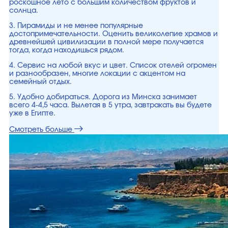
роскошное лето с большим количеством фруктов и
солнца.
3. Пирамиды и не менее популярные
достопримечательности. Оценить великолепие храмов и
древнейшей цивилизации в полной мере получается
тогда, когда находишься рядом.
4. Сервис на любой вкус и цвет. Список отелей огромен
и разнообразен, многие локации с акцентом на
семейный отдых.
5. Удобно добираться. Дорога из Минска занимает
всего 4-4,5 часа. Вылетая в 5 утра, завтракать вы будете
уже в Египте.
Смотреть больше