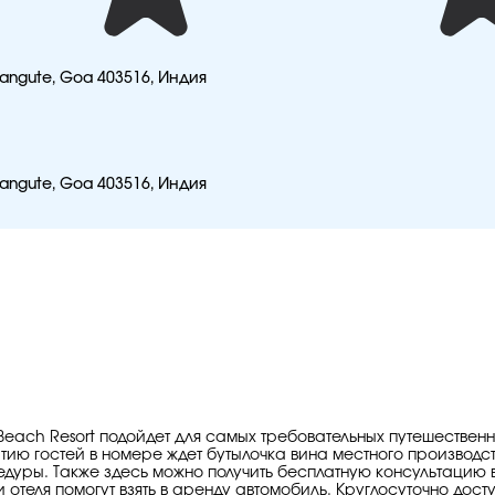
langute, Goa 403516, Индия
langute, Goa 403516, Индия
 Beach Resort подойдет для самых требовательных путешестве
ию гостей в номере ждет бутылочка вина местного производст
дуры. Также здесь можно получить бесплатную консультацию 
отеля помогут взять в аренду автомобиль. Круглосуточно дост