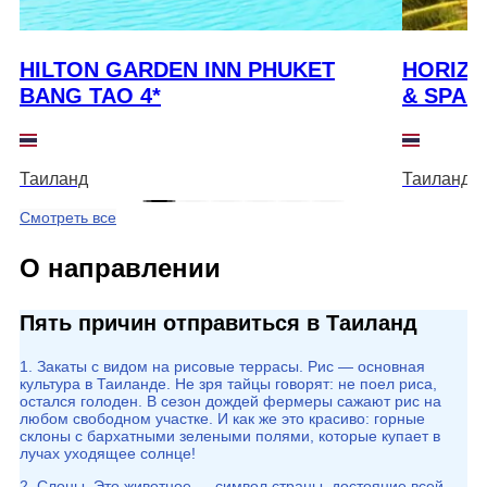
HILTON GARDEN INN PHUKET
HORIZO
BANG TAO 4*
& SPA 4
Таиланд
Таиланд
Смотреть все
О направлении
Пять причин отправиться в Таиланд
1. Закаты с видом на рисовые террасы. Рис — основная
культура в Таиланде. Не зря тайцы говорят: не поел риса,
остался голоден. В сезон дождей фермеры сажают рис на
любом свободном участке. И как же это красиво: горные
склоны с бархатными зелеными полями, которые купает в
лучах уходящее солнце!
2. Слоны. Это животное — символ страны, достояние всей