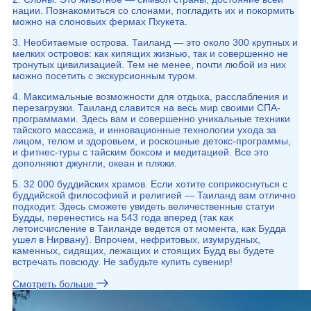
нации. Познакомиться со слонами, погладить их и покормить
можно на слоновьих фермах Пхукета.
3. Необитаемые острова. Таиланд — это около 300 крупных и
мелких островов: как кипящих жизнью, так и совершенно не
тронутых цивилизацией. Тем не менее, почти любой из них
можно посетить с экскурсионным туром.
4. Максимальные возможности для отдыха, расслабления и
перезагрузки. Таиланд славится на весь мир своими СПА-
программами. Здесь вам и совершенно уникальные техники
тайского массажа, и инновационные технологии ухода за
лицом, телом и здоровьем, и роскошные детокс-программы,
и фитнес-туры с тайским боксом и медитацией. Все это
дополняют джунгли, океан и пляжи.
5. 32 000 буддийских храмов. Если хотите соприкоснуться с
буддийской философией и религией — Таиланд вам отлично
подходит. Здесь сможете увидеть величественные статуи
Будды, перенестись на 543 года вперед (так как
летоисчисление в Таиланде ведется от момента, как Будда
ушел в Нирвану). Впрочем, нефритовых, изумрудных,
каменных, сидящих, лежащих и стоящих Будд вы будете
встречать повсюду. Не забудьте купить сувенир!
Смотреть больше