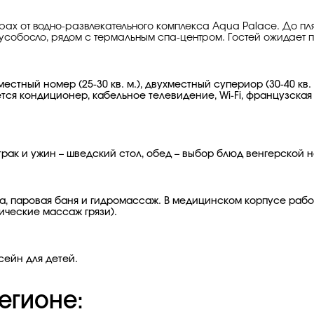
рах от водно-развлекательного комплекса Aqua Palace. До пля
дусобосло, рядом с термальным спа-центром. Гостей ожидает
стный номер (25-30 кв. м.), двухместный супериор (30-40 кв. м
ется кондиционер, кабельное телевидение, Wi-Fi, французская
втрак и ужин – шведский стол, обед – выбор блюд венгерской
а, паровая баня и гидромассаж. В медицинском корпусе рабо
ические массаж грязи).
сейн для детей.
егионе: