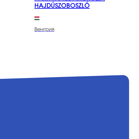
HAJDÚSZOBOSZLÓ
В
Венгрия