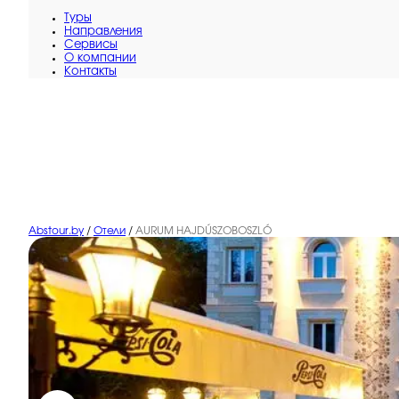
Туры
Направления
Сервисы
O компании
Контакты
Abstour.by
/
Отели
/
AURUM HAJDÚSZOBOSZLÓ