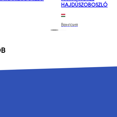
HAJDÚSZOBOSZLÓ
Венгрия
ов