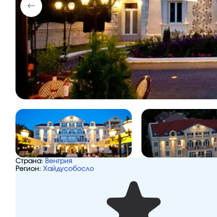
Страна:
Венгрия
Регион:
Хайдусобосло