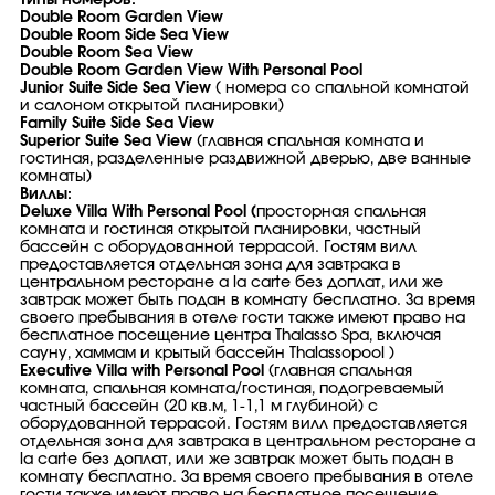
Типы номеров:
Double Room Garden View
Double Room Side Sea View
Double Room Sea View
Double Room Garden View With Personal Pool
Junior Suite Side Sea View
( номера со спальной комнатой
и салоном открытой планировки)
Family Suite Side Sea View
Superior Suite Sea View
(главная спальная комната и
гостиная, разделенные раздвижной дверью, две ванные
комнаты)
Виллы:
Deluxe Villa With Personal Pool (
просторная спальная
комната и гостиная открытой планировки, частный
бассейн с оборудованной террасой. Гостям вилл
предоставляется отдельная зона для завтрака в
центральном ресторане a la carte без доплат, или же
завтрак может быть подан в комнату бесплатно. За время
своего пребывания в отеле гости также имеют право на
бесплатное посещение центра Thalasso Spa, включая
сауну, хаммам и крытый бассейн Thalassopool
)
Executive Villa with Personal Pool
(главная спальная
комната, спальная комната/гостиная, подогреваемый
частный бассейн (20 кв.м, 1-1,1 м глубиной) с
оборудованной террасой. Гостям вилл предоставляется
отдельная зона для завтрака в центральном ресторане a
la carte без доплат, или же завтрак может быть подан в
комнату бесплатно. За время своего пребывания в отеле