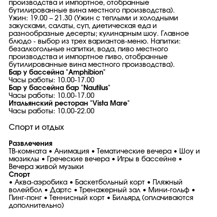
производства и импортное, отобранные
бутилированные вина местного производства).
Ужин: 19.00 – 21.30 (Ужин с теплыми и холодными
закусками, салаты, суп, диетическая еда и
разнообразные десерты; кулинарным шоу. Главное
блюдо - выбор из трех вариантов-меню. Напитки:
безалкогольные напитки, вода, пиво местного
производства и импортное пиво, отобранные
бутилированные вина местного производства).
Бар у бассейна "Amphibion"
Часы работы: 10.00-17.00
Бар у бассейна бар "Nautilus"
Часы работы: 10.00-17.00
Итальянский ресторан "Vista Mare"
Часы работы: 10.00-22.00
Спорт и отдых
Развлечения
ТВ-комната • Анимация • Тематические вечера • Шоу и
мюзиклы • Греческие вечера • Игры в бассейне •
Вечера живой музыки
Спорт
• Аква-аэробика • Баскетбольный корт • Пляжный
волейбол • Дартс • Тренажерный зал • Мини-гольф •
Пинг-понг • Теннисный корт • Бильярд (оплачиваются
дополнительно)