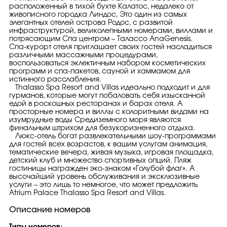
расположенный в тихой бухте Калатос, недалеко от
живописного городка Линдос, Это один из самых
элегантных отелей острова Родос, с развитой
инфраструктурой, великолепными номерами, виллами и
потрясающим Спа центром – Талассо AnaGenesis.
Спа-курорт отеля приглашает своих гостей насладиться
различными массажными процедурами,
воспользоваться эклектичным набором косметических
программ и спа-пакетов, сауной и хаммамом для
истинного расслабления.
Thalasso Spa Resort and Villas идеально подходит и для
гурманов, которые могут побаловать себя изысканной
едой в роскошных ресторанах и барах отеля. А
просторные номера и виллы с колоритными видами на
изумрудные воды Средиземного моря являются
финальным штрихом для безукоризненного отдыха.
Люкс-отель богат развлекательными шоу-программами
для гостей всех возрастов, к вашим услугам анимация,
тематические вечера, живая музыка, игровая площадка,
детский клуб и множество спортивных опций. Пляж
гостиницы награжден эко-знаком «Голубой флаг». А
высочайший уровень обслуживания и эксклюзивные
услуги – это лишь то немногое, что может предложить
Atrium Palace Thalasso Spa Resort and Villas.
Описание номеров