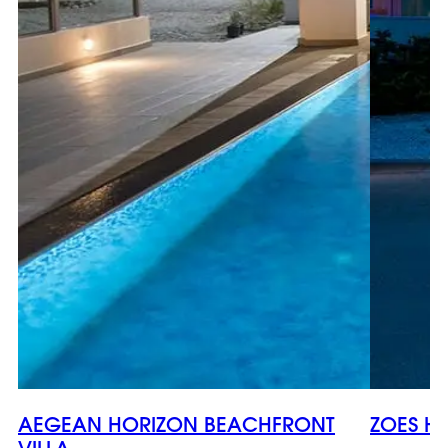
AEGEAN HORIZON BEACHFRONT
ZOES H