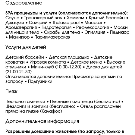
Оздоровление
SPA процедуры и услуги (оплачиваются дополнительно):
Сауна • Тренажерный зал • Хаммам • Крытый бассейн •
Джакузи • Солярий • Thalasso pool • Массаж •
Ароматерапия • Гидротерапия • Рефлексология • Маски
для лица и тела • Скрабы для тела • Эпиляция • Педикюр
• Маникюр • Парикмахерская
Услуги для детей
Детский бассейн • Детская площадка • Детские
кроватки • Игровая комната • Детское меню • Высокие
стульчики • Мини-клуб (10.00-12.30) • Диско для детей
(21.00-21.30)
Оплачивается дополнительно: Присмотр за детьми по
запросу • Подгузники.
Пляж
Песчано-галечный • Пляжные полотенца (бесплатно) •
Шезлонги и зонтики (бесплатно) • Отель расположен
прямо на пляже (Калафос)
Дополнительная информация
Разрешены домашние животные (по запросу, только в