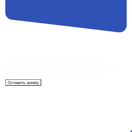
Контакты
Сотрудники АэроБелСервис подробно ответят
на все вопросы, а также помогут купить тур с вылетом
из Минска на максимально удобных условиях.
Оставить заявку