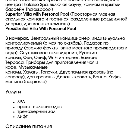
гости также имеют право на бесплатное посещение
центра Thalasso Spa, включая сауну, хаммам и крытый
бассейн Thalassopool)
Superior Villa with Personal Pool
(Просторная главная
спальная комната и гостиная, разделенные раздвижной
дверью, две ванные комнаты)
Presidential Villa With Personal Pool
В номерах:
Центральный кондиционер, индивидуально
контролируемый (с мая по октябрь), Подарок по
приезду (cвежие фрукты, вино местного производства и
вода), Спутниковое телевидение, Русские
каналы, Фен, Сейф, Wi-Fi интернет, Балкон/
Терраса, Приборы для приготовления чая и
кофе, Музыкальные
каналы, Халаты, Тапочки, Двуспальная кровать (по
запросу), доп.кровать - Диван - кровать, Ванна, Кофе-
машина (nespresso)
Услуги
SPA
прокат велосипедов
тренажерный зал
лифт
Описание питания