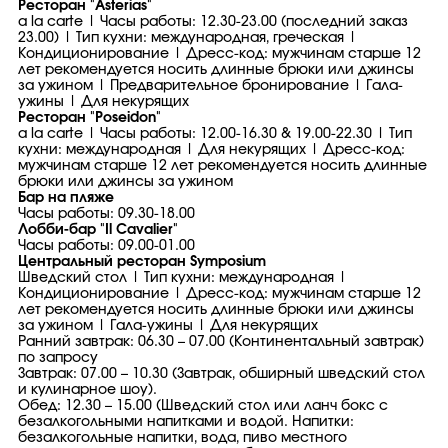
Ресторан "Asterias"
a la carte | Часы работы: 12.30-23.00 (последний заказ
23.00) | Тип кухни: международная, греческая |
Кондиционирование | Дресс-код: мужчинам старше 12
лет рекомендуется носить длинные брюки или джинсы
за ужином | Предварительное бронирование | Гала-
ужины | Для некурящих
Ресторан "Poseidon"
a la carte | Часы работы: 12.00-16.30 & 19.00-22.30 | Тип
кухни: международная | Для некурящих | Дресс-код:
мужчинам старше 12 лет рекомендуется носить длинные
брюки или джинсы за ужином
Бар на пляже
Часы работы: 09.30-18.00
Лобби-бар "Il Cavalier"
Часы работы: 09.00-01.00
Центральный ресторан Symposium
Шведский стол | Тип кухни: международная |
Кондиционирование | Дресс-код: мужчинам старше 12
лет рекомендуется носить длинные брюки или джинсы
за ужином | Гала-ужины | Для некурящих
Ранний завтрак: 06.30 – 07.00 (Континентальный завтрак)
по запросу
Завтрак: 07.00 – 10.30 (Завтрак, обширный шведский стол
и кулинарное шоу).
Обед: 12.30 – 15.00 (Шведский стол или ланч бокс с
безалкогольными напитками и водой. Напитки:
безалкогольные напитки, вода, пиво местного