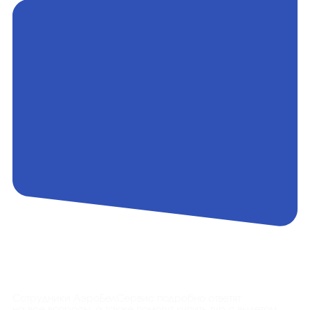
Контакты
Сотрудники АэроБелСервис подробно ответят