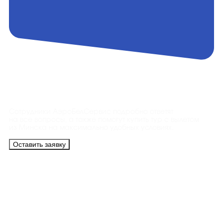
Контакты
Сотрудники АэроБелСервис подробно ответят
на все вопросы, а также помогут купить тур с вылетом
из Минска на максимально удобных условиях.
Оставить заявку