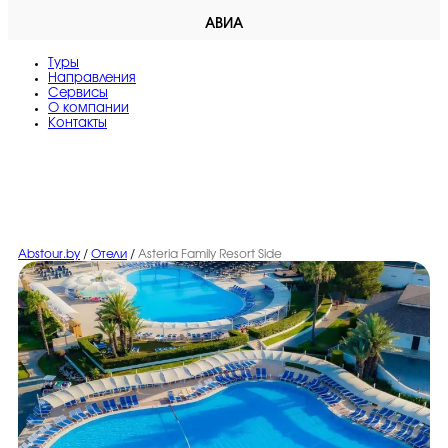
АВИА
Туры
Направления
Сервисы
O компании
Контакты
Abstour.by
/
Отели
/
Asteria Family Resort Side