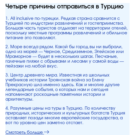
Четыре причины отправиться в Турцию
1. All inclusive по-турецки. Редкая страна сравнится с
Турцией по индустрии развлечений и гостеприимства.
Большая часть туристов отдыхает на территории отелей,
поскольку местные программы развлечений и обильное
питание это позволяют.
2. Море всегда рядом. Какой бы город вы ни выбрали,
одно из морей — Черное, Средиземное, Эгейское или
Мраморное — будет в нескольких шагах. Песчаные,
галечные пляжи с обрывами и лесами у самой воды —
пейзажи на любой вкус.
3. Центр древнего мира. Известная из школьных
учебников истории Троянская война за Елену
Прекрасную шла именно здесь. Как и многие другие
легендарные события, о которых нам и сегодня
напоминают роскошные памятники истории и
архитектуры.
4. Разумные цены на туры в Турцию. По количеству
природных, исторических и культурных богатств Турция
оставляет позади многие европейские государства, а
вот по уровню цен заметно отстает.
Смотреть больше