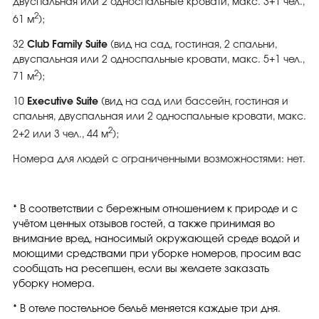
двуспальная или 2 односпальные кровати, макс. 3+1 чел.,
2
61 м
);
32
Club Family Suite
(вид на сад, гостиная, 2 спальни,
двуспальная или 2 односпальные кровати, макс. 5+1 чел.,
2
71 м
);
10
Executive Suite
(вид на сад или бассейн, гостиная и
спальня, двуспальная или 2 односпальные кровати, макс.
2
2+2 или 3 чел., 44 м
);
Номера для людей с ограниченными возможностями: нет.
* В соответствии с бережным отношением к природе и с
учётом ценных отзывов гостей, а также принимая во
внимание вред, наносимый окружающей среде водой и
моющими средствами при уборке номеров, просим вас
сообщать на ресепшен, если вы желаете заказать
уборку номера.
* В отеле постельное бельё меняется каждые три дня.