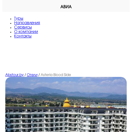
АВИА
Туры
Направления
Сервисы
O компании
Контакты
Abstour.by
/
Отели
/
Asteria Blood Side