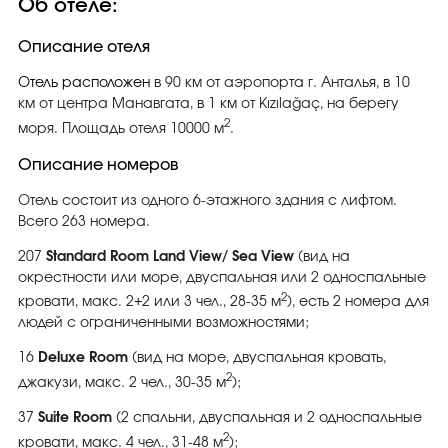
Об отеле:
Описание отеля
Отель расположен
в 90 км от аэропорта г. Анталья, в 10
км от центра Манавгата, в 1 км от Kızılağaç, на берегу
2
моря. Площадь отеля 10000 м
.
Описание номеров
Отель состоит из одного 6-этажного здания с лифтом.
Всего 263 номера.
207
Standard Room Land View/ Sea View
(вид на
окрестности или море, двуспальная или 2 односпальные
2
кровати, макс. 2+2 или 3 чел., 28-35 м
), есть 2 номера для
людей с ограниченными возможностями;
16
Deluxe Room
(вид на море, двуспальная кровать,
2
джакузи, макс. 2 чел., 30-35 м
);
37
Suite Room
(2 спальни, двуспальная и 2 односпальные
2
кровати, макс. 4 чел., 31-48 м
);