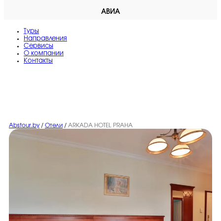
АВИА
Туры
Направления
Сервисы
O компании
Контакты
Abstour.by
/
Отели
/
ARKADA HOTEL PRAHA