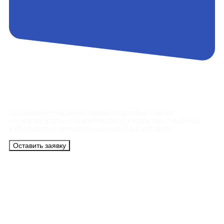
Контакты
Сотрудники АэроБелСервис подробно ответят
на все вопросы, а также помогут купить тур с вылетом
из Минска на максимально удобных условиях.
Оставить заявку