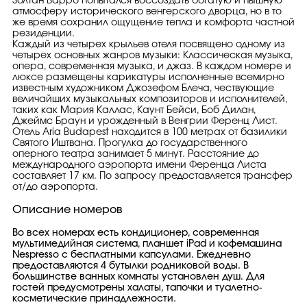
Золтан Варро попытался воссоздать богатую и пышную
атмосферу исторического венгерского дворца, но в то
же время сохранил ощущение тепла и комфорта частной
резиденции.
Каждый из четырех крыльев отеля посвящено одному из
четырех основных жанров музыки: Классическая музыка,
опера, современная музыка, и джаз. В каждом номере и
люксе размещены карикатуры исполненные всемирно
известным художником Джозефом Блеча, чествующие
величайших музыкальных композиторов и исполнителей,
таких как Мария Каллас, Каунт Бейси, Боб Дилан,
Джеймс Браун и урожденный в Венгрии Ференц Лист.
Отель Aria Budapest находится в 100 метрах от базилики
Святого Иштвана. Прогулка до государственного
оперного театра занимает 5 минут. Расстояние до
международного аэропорта имени Ференца Листа
составляет 17 км. По запросу предоставляется трансфер
от/до аэропорта.
Описание номеров
Во всех номерах есть кондиционер, современная
мультимедийная система, планшет iPad и кофемашина
Nespresso с бесплатными капсулами. Ежедневно
предоставляются 4 бутылки родниковой воды. В
большинстве ванных комнаты установлен душ. Для
гостей предусмотрены халаты, тапочки и туалетно-
косметические принадлежности.