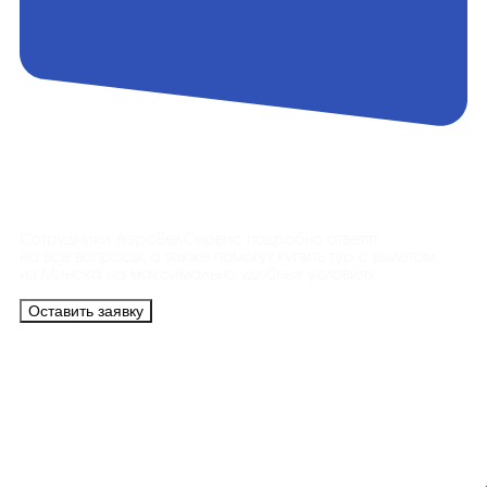
Контакты
Сотрудники АэроБелСервис подробно ответят
на все вопросы, а также помогут купить тур с вылетом
из Минска на максимально удобных условиях.
Оставить заявку