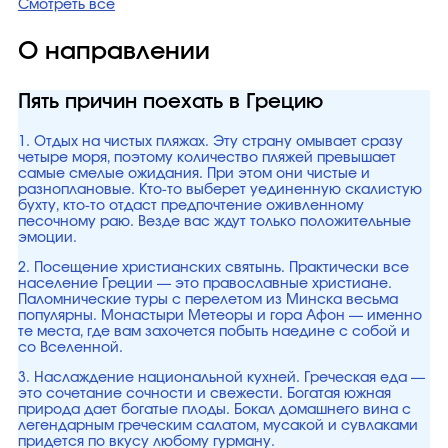
Смотреть все
О направлении
Пять причин поехать в Грецию
1. Отдых на чистых пляжах. Эту страну омывает сразу
четыре моря, поэтому количество пляжей превышает
самые смелые ожидания. При этом они чистые и
разноплановые. Кто-то выберет уединенную скалистую
бухту, кто-то отдаст предпочтение оживленному
песочному раю. Везде вас ждут только положительные
эмоции.
2. Посещение христианских святынь. Практически все
население Греции — это православные христиане.
Паломнические туры с перелетом из Минска весьма
популярны. Монастыри Метеоры и гора Афон — именно
те места, где вам захочется побыть наедине с собой и
со Вселенной.
3. Наслаждение национальной кухней. Греческая еда —
это сочетание сочности и свежести. Богатая южная
природа дает богатые плоды. Бокал домашнего вина с
легендарным греческим салатом, мусакой и сувлаками
придется по вкусу любому гурману.