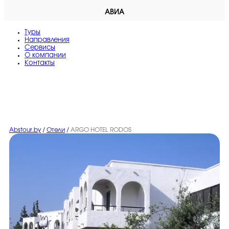
АВИА
Туры
Направления
Сервисы
O компании
Контакты
Abstour.by
/
Отели
/
ARGO HOTEL RODOS