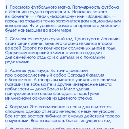
1. Просмотр футбольного матча. Популярность футбола
в Испании трудно переоценить. Неважно, за кого
вы болеете — «Реал», «Барселону» или «Валенсию», —
поход на стадион точно запомнится вам национальным
колоритом. Ну и уровень самого спортивного действия
будет наивысшим во всем мире.
2. Солнечная погода круглый год. Цена тура в Испанию
стоит своих денег, ведь эта страна является второй
во всей Европе по количеству солнечных дней в году.
Средиземноморский климат отлично подходит
для семейного отдыха и с детьми, и с пожилыми
родителями.
3. Архитектура Гауди. Вы точно слышали
про сюрреалистичный собор Саграда Фамилия
в Барселоне. А теперь вы можете увидеть его своими
глазами! Не забывайте и другие интересные места
поблизости — дома Бальо и Мила удивят
причудливостью своих фасадов, а парк Гуэля —
миллионами осколков из цветного стекла.
4. Коррида. Это развлечение в наши дни считается
спорным, однако от этого интерес к нему не угасает.
Все тот же восторг публики от смелых действий тореро
с мулетами. Все та же ярость быков, ищущая выход.