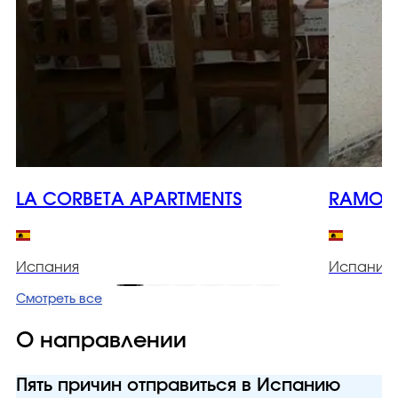
LA CORBETA APARTMENTS
RAMON 
Испания
Испания
Смотреть все
О направлении
Пять причин отправиться в Испанию