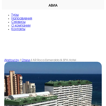
АВИА
Туры
Направления
Сервисы
O компании
Контакты
Abstour.by
/
Отели
/
AR Roca Esmeralda & SPA Hotel