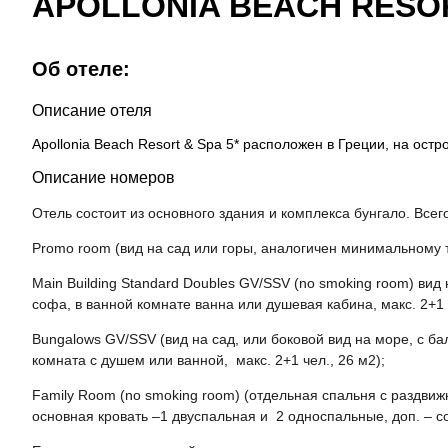
APOLLONIA BEACH RESOR
Об отеле:
Описание отеля
Apollonia Beach Resort & Spa 5* расположен в Греции, на остр
Описание номеров
Отель состоит из основного здания и комплекса бунгало. Всег
Promo room (вид на сад или горы, аналогичен минимальному т
Main Building Standard Doubles GV/SSV
(no smoking room) вид 
софа, в ванной комнате ванна или душевая кабина, макс. 2+1 ч
Bungalows GV/SSV (вид на сад, или боковой вид на море, с б
комната с душем или ванной, макс. 2+1 чел., 26 м2);
Family Room
(no smoking room) (отдельная спальня с раздвиж
основная кровать –1 двуспальная и 2 односпальные, доп. – со