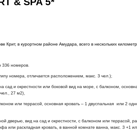
T & SPA 5*
ове Крит, в курортном районе Амудара, всего в нескольких километ
о 336 номеров.
ипу номера, отличается расположением, макс. 3 чел.);
на сад и окрестности или боковой вид на море, с балконом, основн
ел., 27 м2),
алконом или террасой, основная кровать – 1 двуспальная или 2 одн
ной дверью, вид на сад и окрестности, с балконом или террасой,
ра
фа или раскладная кровать, в ванной комнате ванна, макс. 3 +1 или