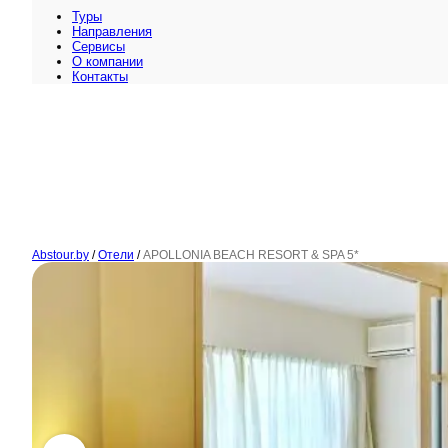
Туры
Направления
Сервисы
O компании
Контакты
Abstour.by
/
Отели
/
APOLLONIA BEACH RESORT & SPA 5*