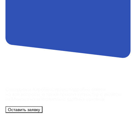
Контакты
Сотрудники АэроБелСервис подробно ответят
на все вопросы, а также помогут купить тур с вылетом
из Минска на максимально удобных условиях.
Оставить заявку