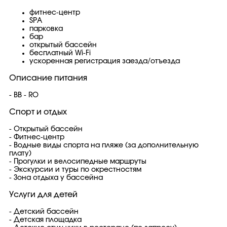
фитнес-центр
SPA
парковка
бар
открытый бассейн
бесплатный Wi-Fi
ускоренная регистрация заезда/отъезда
Описание питания
- BB - RO
Спорт и отдых
- Открытый бассейн
- Фитнес-центр
- Водные виды спорта на пляже (за дополнительную
плату)
- Прогулки и велосипедные маршруты
- Экскурсии и туры по окрестностям
- Зона отдыха у бассейна
Услуги для детей
- Детский бассейн
- Детская площадка