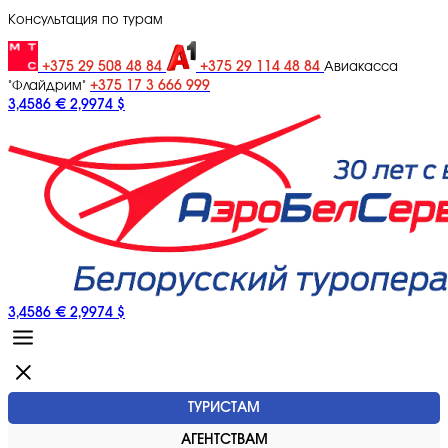
Консультация по турам
+375 29 508 48 84
+375 29 114 48 84
Авиакасса
+375 17 3 666 999
"Флайдрим"
3,4586 €
2,9974 $
3,4586 €
2,9974 $
ТУРИСТАМ
АГЕНТСТВАМ