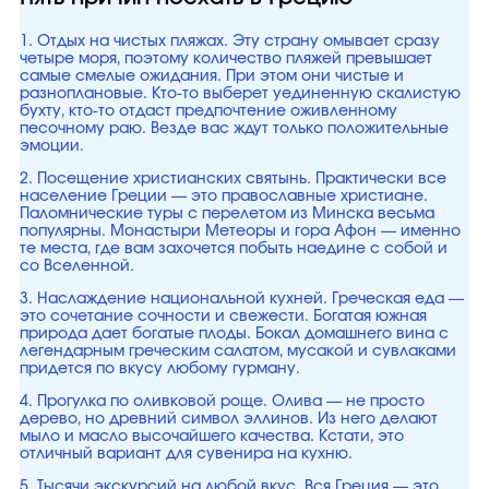
1. Отдых на чистых пляжах. Эту страну омывает сразу
четыре моря, поэтому количество пляжей превышает
самые смелые ожидания. При этом они чистые и
разноплановые. Кто-то выберет уединенную скалистую
бухту, кто-то отдаст предпочтение оживленному
песочному раю. Везде вас ждут только положительные
эмоции.
2. Посещение христианских святынь. Практически все
население Греции — это православные христиане.
Паломнические туры с перелетом из Минска весьма
популярны. Монастыри Метеоры и гора Афон — именно
те места, где вам захочется побыть наедине с собой и
со Вселенной.
3. Наслаждение национальной кухней. Греческая еда —
это сочетание сочности и свежести. Богатая южная
природа дает богатые плоды. Бокал домашнего вина с
легендарным греческим салатом, мусакой и сувлаками
придется по вкусу любому гурману.
4. Прогулка по оливковой роще. Олива — не просто
дерево, но древний символ эллинов. Из него делают
мыло и масло высочайшего качества. Кстати, это
отличный вариант для сувенира на кухню.
5. Тысячи экскурсий на любой вкус. Вся Греция — это