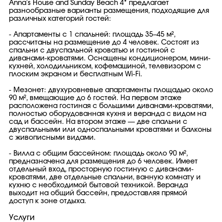
Anna's House and Sunday Beach 4* предлагает
разнообразные варианты размещения, подходящие для
различных категорий гостей:
- Апартаменты с 1 спальней: площадь 35–45 м²,
рассчитаны на размещение до 4 человек. Состоят из
спальни с двуспальной кроватью и гостиной с
диванами-кроватями. Оснащены кондиционером, мини-
кухней, холодильником, кофемашиной, телевизором с
плоским экраном и бесплатным Wi-Fi.
- Мезонет: двухуровневые апартаменты площадью около
90 м², вмещающие до 6 гостей. На первом этаже
расположена гостиная с большими диванами-кроватями,
полностью оборудованная кухня и веранда с видом на
сад и бассейн. На втором этаже — две спальни с
двуспальными или односпальными кроватями и балконы
с живописными видами.
- Вилла с общим бассейном: площадь около 90 м²,
предназначена для размещения до 6 человек. Имеет
отдельный вход, просторную гостиную с диванами-
кроватями, две отдельные спальни, ванную комнату и
кухню с необходимой бытовой техникой. Веранда
выходит на общий бассейн, предоставляя прямой
доступ к зоне отдыха.
Услуги