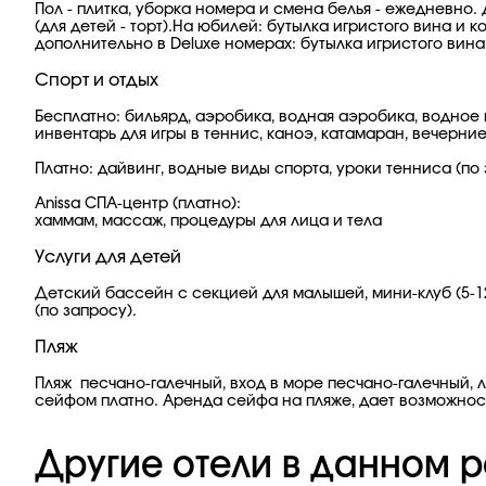
Пол - плитка, уборка номера и cмена белья - ежедневно.
(для детей - торт).На юбилей: бутылка игристого вина и 
дополнительно в Deluxe номерах: бутылка игристого вина
Спорт и отдых
Бесплатно: бильярд, аэробика, водная аэробика, водное 
инвентарь для игры в теннис, каноэ, катамаран, вечерни
Платно: дайвинг, водные виды спорта, уроки тенниса (по
Anissa СПА-центр (платно):
хаммам, массаж, процедуры для лица и тела
Услуги для детей
Детский бассейн с секцией для малышей, мини-клуб (5-12
(по запросу).
Пляж
Пляж песчано-галечный, вход в море песчано-галечный, 
сейфом платно. Аренда сейфа на пляже, дает возможност
Другие отели в данном р