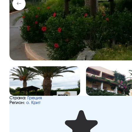
Страна:
Греция
Регион:
о. Крит