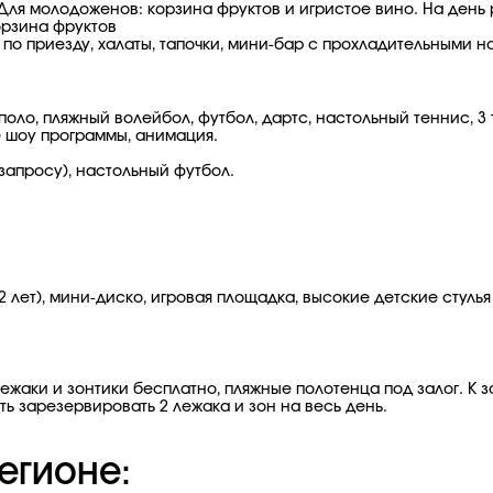
 Для молодоженов: корзина фруктов и игристое вино. На день
корзина фруктов
 по приезду, халаты, тапочки, мини-бар с прохладительными н
поло, пляжный волейбол, футбол, дартс, настольный теннис, 3
е шоу программы, анимация.
 запросу), настольный футбол.
 лет), мини-диско, игровая площадка, высокие детские стулья
лежаки и зонтики бесплатно, пляжные полотенца под залог. К
ь зарезервировать 2 лежака и зон на весь день.
егионе: