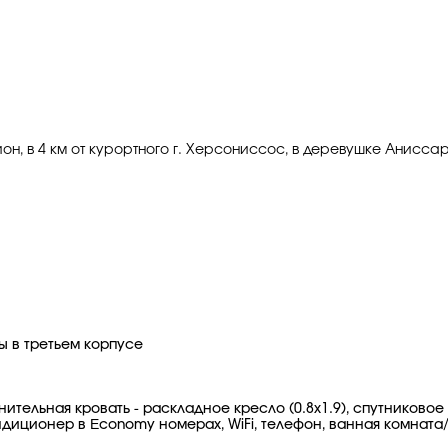
он, в 4 км от курортного г. Херсониссос, в деревушке Анисcа
ны в третьем корпусе
лнительная кровать - раскладное кресло (0.8x1.9), спутников
диционер в Εconomy номерах, WiFi, телефон, ванная комната/