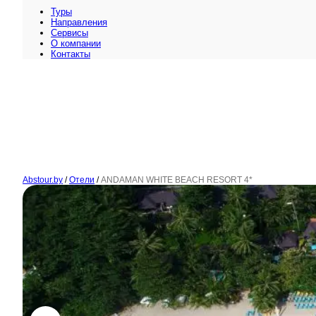
Туры
Направления
Сервисы
O компании
Контакты
Abstour.by
/
Отели
/
ANDAMAN WHITE BEACH RESORT 4*