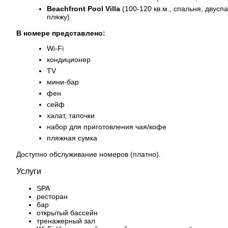
Beachfront Pool Villa
(100-120 кв.м., спальня, двусп
пляжу)
В номере представлено:
Wi-Fi
кондиционер
TV
мини-бар
фен
сейф
халат, тапочки
набор для приготовления чая/кофе
пляжная сумка
Доступно обслуживание номеров (платно).
Услуги
SPA
ресторан
бар
открытый бассейн
тренажерный зал