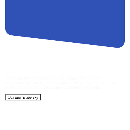
Контакты
Сотрудники АэроБелСервис подробно ответят
на все вопросы, а также помогут купить тур с вылетом
из Минска на максимально удобных условиях.
Оставить заявку