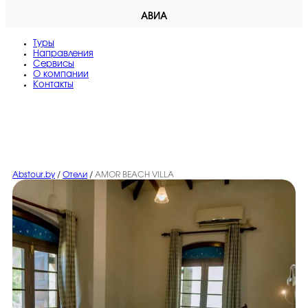
АВИА
Туры
Направления
Сервисы
O компании
Контакты
Abstour.by
/
Отели
/
AMOR BEACH VILLA