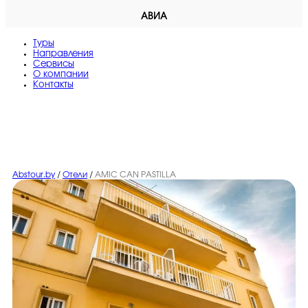
АВИА
Туры
Направления
Сервисы
O компании
Контакты
Abstour.by
/
Отели
/
AMIC CAN PASTILLA