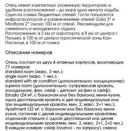
Отель имеет компактную ухоженную территорию и
удобное расположение – до моря одна минута ходьбы.
Один из самых бюджетных отелей. Гости пользуются
инфраструктурой и развлечениями отелей Gala 3* и
Miraflores 2* (около 100 м от отеля). Рекомендуем для
семейного и молодежного отдыха.
Расположение: в 2 км от аэропорта, в 8 км от центра г.
Пальма, в 100 м от центра туристической зоны Кан-
Пастилья, в 100 м от пляжа.
Описание номеров
Отель состоит из двух 4-этажных корпусов, включающих
77 номеров:
standard room (макс. 3 чел.);
single room (макс. 1 чел.);
standard with air condition (дополнительно: кондиционер);
superior room (дополнительно: супружеская кровать,
холодильник, фен, сейф – депозит за фен и сейф);
Estudio (24 м², с балконом или без балкона, мини-кухня,
одна двуспальная кровать и две индивидуальные или
три индивидуальные кровати, мин. 2, макс. 2+1 чел.);
Apartment (32 м², с балконом или без балкона, мини-
кухня, гостиная с двумя индивидуальными кроватями,
отдельная спальня с одной двуспальной или двумя
индивидуальными кроватями, мин. 2, макс. 2+1, 2+2 чел.).
В каждом номере: сейф (платно - по запросу), смена