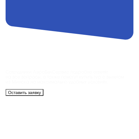
Контакты
Сотрудники АэроБелСервис подробно ответят
на все вопросы, а также помогут купить тур с вылетом
из Минска на максимально удобных условиях.
Оставить заявку