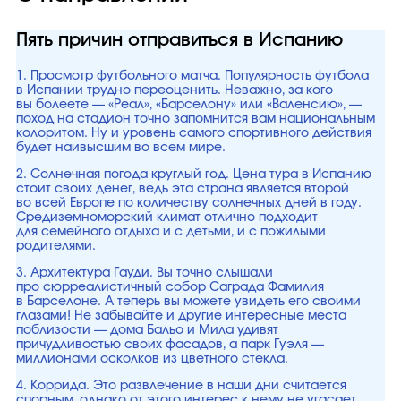
Пять причин отправиться в Испанию
1. Просмотр футбольного матча. Популярность футбола
в Испании трудно переоценить. Неважно, за кого
вы болеете — «Реал», «Барселону» или «Валенсию», —
поход на стадион точно запомнится вам национальным
колоритом. Ну и уровень самого спортивного действия
будет наивысшим во всем мире.
2. Солнечная погода круглый год. Цена тура в Испанию
стоит своих денег, ведь эта страна является второй
во всей Европе по количеству солнечных дней в году.
Средиземноморский климат отлично подходит
для семейного отдыха и с детьми, и с пожилыми
родителями.
3. Архитектура Гауди. Вы точно слышали
про сюрреалистичный собор Саграда Фамилия
в Барселоне. А теперь вы можете увидеть его своими
глазами! Не забывайте и другие интересные места
поблизости — дома Бальо и Мила удивят
причудливостью своих фасадов, а парк Гуэля —
миллионами осколков из цветного стекла.
4. Коррида. Это развлечение в наши дни считается
спорным, однако от этого интерес к нему не угасает.