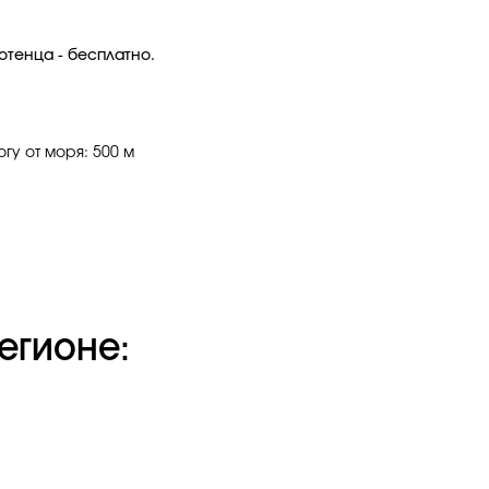
отенца - бесплатно.
у от моря: 500 м
егионе: