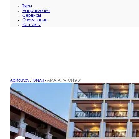
Туры
Направления
Сервисы
O компании
Контакты
Abstour.by
/
Отели
/
AMATA PATONG 3*