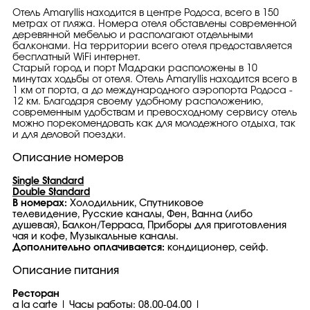
Отель Amaryllis находится в центре Родоса, всего в 150
метрах от пляжа. Номера отеля обставлены современной
деревянной мебелью и располагают отдельными
балконами. На территории всего отеля предоставляется
бесплатный WiFi интернет.
Старый город и порт Мадраки расположены в 10
минутах ходьбы от отеля. Отель Amaryllis находится всего в
1 км от порта, а до международного аэропорта Родоса -
12 км. Благодаря своему удобному расположению,
современным удобствам и превосходному сервису отель
можно порекомендовать как для молодежного отдыха, так
и для деловой поездки.
Описание номеров
Single Standard
Double Standard
В номерах:
Холодильник, Спутниковое
телевидение, Русские каналы, Фен, Ванна (либо
душевая), Балкон/Терраса, Приборы для приготовления
чая и кофе, Музыкальные каналы.
Дополнительно оплачивается:
кондиционер, сейф.
Описание питания
Ресторан
a la carte | Часы работы: 08.00-04.00 |