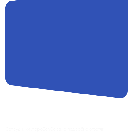
Контакты
Сотрудники АэроБелСервис подробно ответят