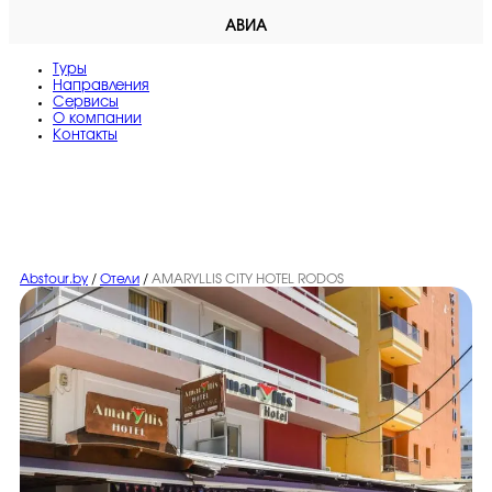
АВИА
Туры
Направления
Сервисы
O компании
Контакты
Abstour.by
/
Отели
/
AMARYLLIS CITY HOTEL RODOS