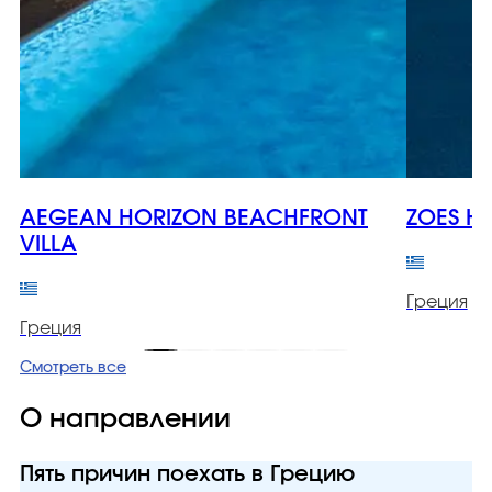
AEGEAN HORIZON BEACHFRONT
ZOES H
VILLA
Греция
Греция
Смотреть все
О направлении
Пять причин поехать в Грецию