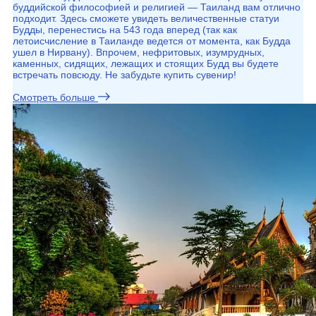
буддийской философией и религией — Таиланд вам отлично
подходит. Здесь сможете увидеть величественные статуи
Будды, перенестись на 543 года вперед (так как
летоисчисление в Таиланде ведется от момента, как Будда
ушел в Нирвану). Впрочем, нефритовых, изумрудных,
каменных, сидящих, лежащих и стоящих Будд вы будете
встречать повсюду. Не забудьте купить сувенир!
Смотреть больше