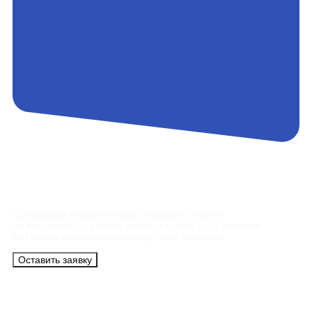
Контакты
Сотрудники АэроБелСервис подробно ответят
на все вопросы, а также помогут купить тур с вылетом
из Минска на максимально удобных условиях.
Оставить заявку