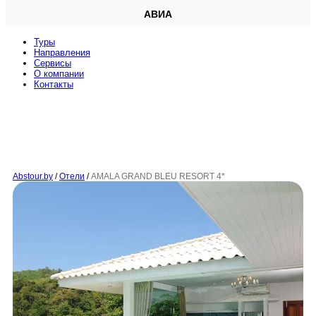
АВИА
Туры
Направления
Сервисы
O компании
Контакты
Abstour.by
/
Отели
/
AMALA GRAND BLEU RESORT 4*