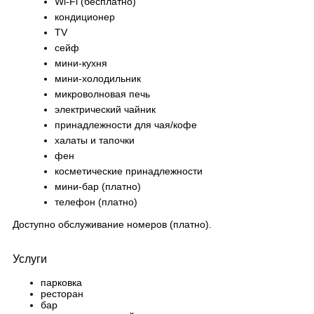
Wi-Fi (бесплатно)
кондиционер
TV
сейф
мини-кухня
мини-холодильник
микроволновая печь
электрический чайник
принадлежности для чая/кофе
халаты и тапочки
фен
косметические принадлежности
мини-бар (платно)
телефон (платно)
Доступно обслуживание номеров (платно).
Услуги
парковка
ресторан
бар