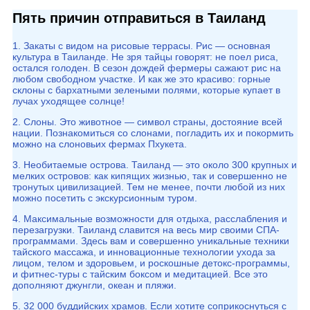
Пять причин отправиться в Таиланд
1. Закаты с видом на рисовые террасы. Рис — основная
культура в Таиланде. Не зря тайцы говорят: не поел риса,
остался голоден. В сезон дождей фермеры сажают рис на
любом свободном участке. И как же это красиво: горные
склоны с бархатными зелеными полями, которые купает в
лучах уходящее солнце!
2. Слоны. Это животное — символ страны, достояние всей
нации. Познакомиться со слонами, погладить их и покормить
можно на слоновьих фермах Пхукета.
3. Необитаемые острова. Таиланд — это около 300 крупных и
мелких островов: как кипящих жизнью, так и совершенно не
тронутых цивилизацией. Тем не менее, почти любой из них
можно посетить с экскурсионным туром.
4. Максимальные возможности для отдыха, расслабления и
перезагрузки. Таиланд славится на весь мир своими СПА-
программами. Здесь вам и совершенно уникальные техники
тайского массажа, и инновационные технологии ухода за
лицом, телом и здоровьем, и роскошные детокс-программы,
и фитнес-туры с тайским боксом и медитацией. Все это
дополняют джунгли, океан и пляжи.
5. 32 000 буддийских храмов. Если хотите соприкоснуться с