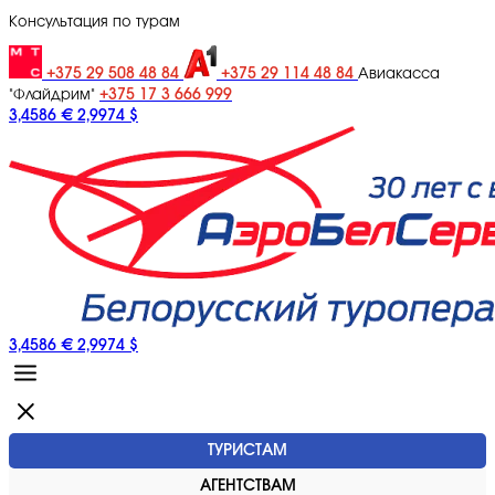
Консультация по турам
+375 29 508 48 84
+375 29 114 48 84
Авиакасса
+375 17 3 666 999
"Флайдрим"
3,4586 €
2,9974 $
3,4586 €
2,9974 $
ТУРИСТАМ
АГЕНТСТВАМ