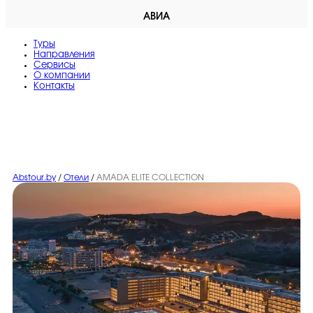
АВИА
Туры
Направления
Сервисы
O компании
Контакты
Abstour.by
/
Отели
/
AMADA ELITE COLLECTION