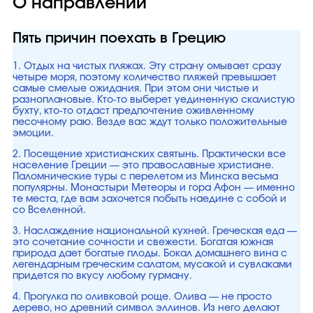
О направлении
Пять причин поехать в Грецию
1. Отдых на чистых пляжах. Эту страну омывает сразу
четыре моря, поэтому количество пляжей превышает
самые смелые ожидания. При этом они чистые и
разноплановые. Кто-то выберет уединенную скалистую
бухту, кто-то отдаст предпочтение оживленному
песочному раю. Везде вас ждут только положительные
эмоции.
2. Посещение христианских святынь. Практически все
население Греции — это православные христиане.
Паломнические туры с перелетом из Минска весьма
популярны. Монастыри Метеоры и гора Афон — именно
те места, где вам захочется побыть наедине с собой и
со Вселенной.
3. Наслаждение национальной кухней. Греческая еда —
это сочетание сочности и свежести. Богатая южная
природа дает богатые плоды. Бокал домашнего вина с
легендарным греческим салатом, мусакой и сувлаками
придется по вкусу любому гурману.
4. Прогулка по оливковой роще. Олива — не просто
дерево, но древний символ эллинов. Из него делают