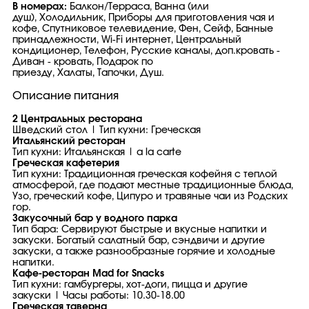
В номерах:
Балкон/Терраса, Ванна (или
душ), Холодильник, Приборы для приготовления чая и
кофе, Спутниковое телевидение, Фен, Сейф, Банные
принадлежности, Wi-Fi интернет, Центральный
кондиционер, Телефон, Русские каналы, доп.кровать -
Диван - кровать, Подарок по
приезду, Халаты, Тапочки, Душ.
Описание питания
2 Центральных ресторана
Шведский стол | Тип кухни: Греческая
Итальянский ресторан
Тип кухни: Итальянская | a la carte
Греческая кафетерия
Тип кухни: Традиционная греческая кофейня с теплой
атмосферой, где подают местные традиционные блюда,
Узо, греческий кофе, Ципуро и травяные чаи из Родских
гор.
Закусочный бар у водного парка
Тип бара: Сервируют быстрые и вкусные напитки и
закуски. Богатый салатный бар, сэндвичи и другие
закуски, а также разнообразные горячие и холодные
напитки.
Кафе-ресторан Mad for Snacks
Тип кухни: гамбургеры, хот-доги, пицца и другие
закуски | Часы работы: 10.30-18.00
Греческая таверна