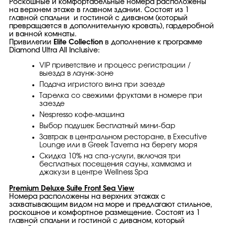
Роскошные и комфортабельные номера расположены
на верхнем этаже в главном здании. Состоят из 1
главной спальни и гостиной с диваном (который
превращается в дополнительную кровать), гардеробной
и ванной комнаты.
Привилегии
Elite Collection
в дополнение к программе
Diamond Ultra All Inclusive:
VIP приветствие и процесс регистрации /
выезда в лаунж-зоне
Подача игристого вина при заезде
Тарелка со свежими фруктами в номере при
заезде
Nespresso кофе-машина
Выбор подушек Бесплатный мини-бар
Завтрак в центральном ресторане, в Executive
Lounge или в Greek Taverna на берегу моря
Скидка 10% на спа-услуги, включая три
бесплатных посещения сауны, хаммама и
джакузи в центре Wellness Spa
Premium Deluxe Suite Front Sea View
Номера расположены на верхних этажах с
захватывающим видом на море и предлагают стильное,
роскошное и комфортное размещение. Состоят из 1
главной спальни и гостиной с диваном, который