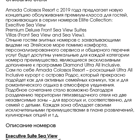
Amada Colossos Resort с 2019 года предлагает новую
концепцию обслуживания премиум-класса для гостей,
проживающих в серии номеров Ellite Collection:
Execitive Sea View
Premium Deluxe Front Sea View Suites
Villas (Front Sea View and Sea View).
Отныне гостям элитных номеров с захватывающими
видами на Эгейское море помимо комфорта,
персонализированного сервиса и обширного перечня
услуг будут доступны уникальные для каждой категории
номера преимущества, являющиеся эксклюзивным
дополнение к программе Diamond Ultra All Inclusive.
Сам по себе Amada Colossos Resort – роскошный Ultra All
Inclusive курорт с острова Родос, который прекрасно
подойдет как для активных семейных каникул, так и для
романтического отдыха в атмосфере уединения.
Подобное сочетание стало возможно благодаря
разделению территории пятизвездочного отеля на две
независимые зоны – для взрослых и, соответственно, для
семей с детьми. Каждая зона обладает своими
исключительными преимуществами в плане развлечений,
кулинарных опций и т.д.
Описание номеров
Executive Suite Sea View