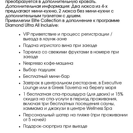
преобразуется в дополнительную кровать.
Дополнительная информация:
Два люкса из 4-х
предлагают мини-кухню, 2 люкса без мини-кухни с
дополнительным туалетом с душем.
Привилегии Elite Collection в дополнение к программе
Diamond Ultra All Inclusive:
VIP приветствие и процесс регистрации /
выезда в лаунж-зоне
Подача игристого вина при заезде
Тарелка со свежими фруктами в номере при
заезде
Nespresso кофе-машина
Выбор подушек
Бесплатный мини-бар
Завтрак в центральном ресторане, в Executive
Lounge или в Greek Taverna на берегу моря
1 бесплатная спа-процедура (для двоих) и 15%
скидка на спа-услуги в период проживания,
включая три бесплатных посещения сауны,
хаммама и джакузи в центре Wellness Spa
Персональный шатер на пляже (при проживании
от 5 ночей)
Подарок-сюрприз при выезде