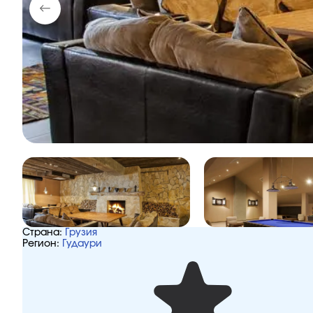
Страна:
Грузия
Регион:
Гудаури