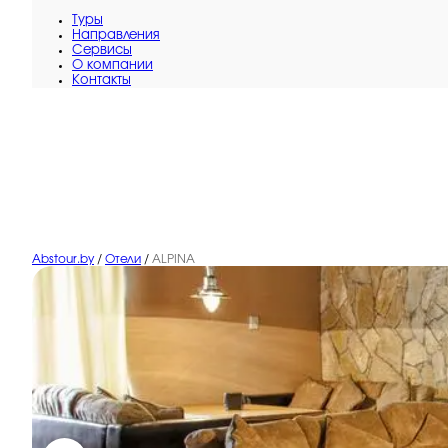
Туры
Направления
Сервисы
O компании
Контакты
Abstour.by
/
Отели
/
ALPINA