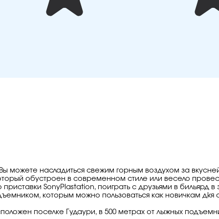
е Вы можете насладиться свежим горным воздухом за вкусн
оторый обустроен в современном стиле или весело провест
приставки SonyPlastation, поиграть с друзьями в бильярд в 
ъемником, которым можно пользоваться как новичкам дkя 
положен поселке Гудаури, в 500 метрах от лыжных подъемни