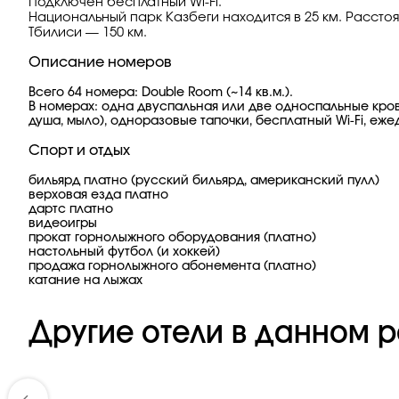
Подключен бесплатный Wi-Fi.
Национальный парк Казбеги находится в 25 км. Рассто
Тбилиси — 150 км.
Описание номеров
Всего 64 номера: Double Room (~14 кв.м.).
В номерах: одна двуспальная или две односпальные кров
душа, мыло), одноразовые тапочки, бесплатный Wi-Fi, еж
Спорт и отдых
бильярд платно (русский бильярд, американский пулл)
верховая езда платно
дартс платно
видеоигры
прокат горнолыжного оборудования (платно)
настольный футбол (и хоккей)
продажа горнолыжного абонемента (платно)
катание на лыжах
Другие отели в данном р