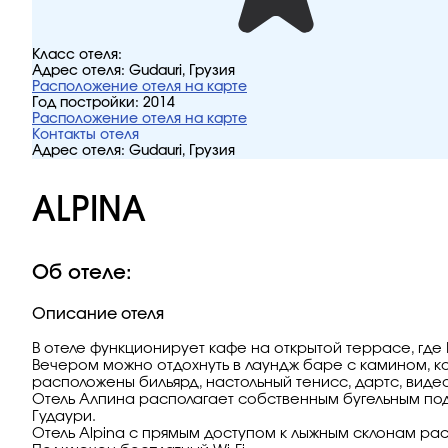
Класс отеля:
Адрес отеля:
Gudauri, Грузия
Расположение отеля на карте
Год постройки:
2014
Расположение отеля на карте
Контакты отеля
Адрес отеля:
Gudauri, Грузия
ALPINA
Об отеле:
Описание отеля
В отеле функционирует кафе на открытой террасе, гд
Вечером можно отдохнуть в лаундж баре с камином, к
расположены бильярд, настольный тенисс, дартс, видео 
Отель Алпина располагает собcтвенным бугельным под
Гудаури.
Отель Alpina с прямым доступом к лыжным склонам рас