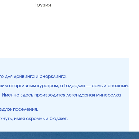
Грузия
Г
то для дайвинга и снорклинга.
чшим спортивным куротром, а Годердзи — самый снежный.
ки. Именно здесь производится легендарная минералка
здухе поселения.
охнуть, имея скромный бюджет.