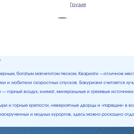
Грузия
ю
 черным, богатым магнетитом песком, Квариати —отличное мес
щики и любители скоростных спусков. Бакуриани считается лу
ым — горный воздух, климат, минеральные и грязевые источни
ри и горные крепости, невероятные дворцы и «парящие» в во
е раскрученных и модных курортов, здесь можно роскошно отд