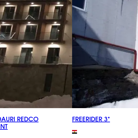
AURI REDCO
FREERIDER 3*
NT