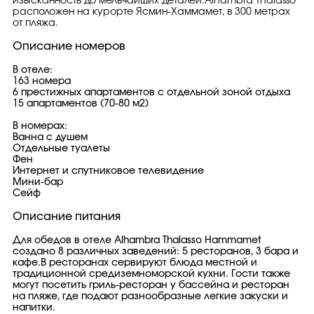
изысканность до мельчайших деталей.Alhambra Thalasso
расположен на курорте Ясмин-Хаммамет, в 300 метрах
от пляжа.
Описание номеров
В отеле:
163 номера
6 престижных апартаментов с отдельной зоной отдыха
15 апартаментов (70-80 м2)
В номерах:
Ванна с душем
Отдельные туалеты
Фен
Интернет и спутниковое телевидение
Мини-бар
Сейф
Описание питания
Для обедов в отеле Alhambra Thalasso Hammamet
создано 8 различных заведений: 5 ресторанов, 3 бара и
кафе.В ресторанах сервируют блюда местной и
традиционной средиземноморской кухни. Гости также
могут посетить гриль-ресторан у бассейна и ресторан
на пляже, где подают разнообразные легкие закуски и
напитки.