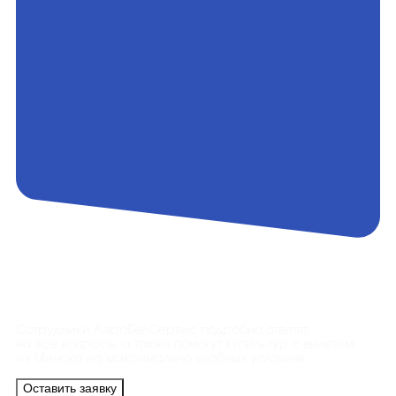
Контакты
Сотрудники АэроБелСервис подробно ответят
на все вопросы, а также помогут купить тур с вылетом
из Минска на максимально удобных условиях.
Оставить заявку