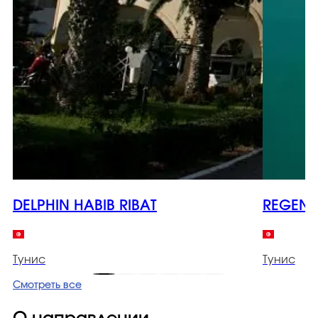
DELPHIN HABIB RIBAT
REGENC
Тунис
Тунис
Смотреть все