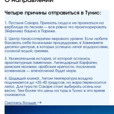
О направлении
Четыре причины отправиться в Тунис:
1. Пустыня Сахара. Приехать сюда и не проехаться на
верблюде по пескам — все равно что проигнорировать
Эйфелеву башню в Париже.
2. Центр талассотерапии мирового уровня. Если любите
баловать себя полезными процедурами, в Хаммамете
десятки центров, в которых успешно лечат водорослями,
соленой водой, грязями.
3. Увлекательная история, от которой остались
архитектурные памятники. Легендарный Карфаген,
римские мозаики, арабские крепости, поселения
кочевников — впечатлений будет море.
4. Щадящий климат. Летом температура воздуха
поднимается до +35–40 градусов, но жара переносится
легко. Для тура по Сахаре стоит выбирать осень или
весну. Тем более что цены на туры в Тунис в это время
снижаются.
Смотреть больше