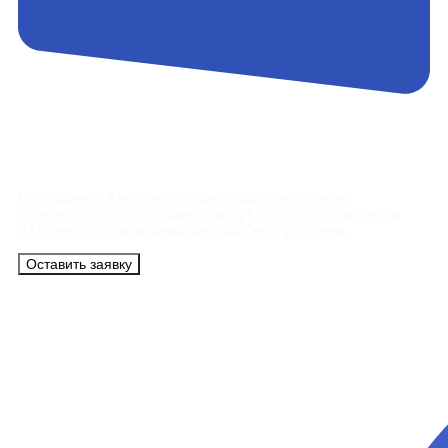
Контакты
Сотрудники АэроБелСервис подробно ответят
на все вопросы, а также помогут купить тур с вылетом
из Минска на максимально удобных условиях.
Оставить заявку