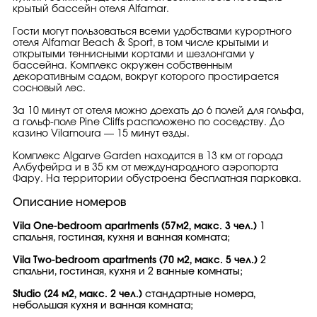
крытый бассейн отеля Alfamar.
Гости могут пользоваться всеми удобствами курортного
отеля Alfamar Beach & Sport, в том числе крытыми и
открытыми теннисными кортами и шезлонгами у
бассейна. Комплекс окружен собственным
декоративным садом, вокруг которого простирается
сосновый лес.
За 10 минут от отеля можно доехать до 6 полей для гольфа,
а гольф-поле Pine Cliffs расположено по соседству. До
казино Vilamoura — 15 минут езды.
Комплекс Algarve Garden находится в 13 км от города
Албуфейра и в 35 км от международного аэропорта
Фару. На территории обустроена бесплатная парковка.
Описание номеров
Vila One-bedroom apartments (57м2, макс. 3 чел.)
1
спальня, гостиная, кухня и ванная комната;
Vila Two-bedroom apartments (70 м2, макс. 5 чел.)
2
спальни, гостиная, кухня и 2 ванные комнаты;
Studio (24 м2, макс. 2 чел.)
стандартные номера,
небольшая кухня и ванная комната;