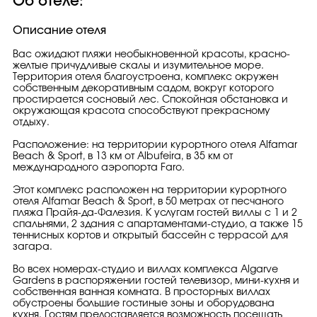
Об отеле:
Описание отеля
Вас ожидают пляжи необыкновенной красоты, красно-
желтые причудливые скалы и изумительное море.
Территория отеля благоустроена, комплекс окружен
собственным декоративным садом, вокруг которого
простирается сосновый лес. Спокойная обстановка и
окружающая красота способствуют прекрасному
отдыху.
Расположение: на территории курортного отеля Alfamar
Beach & Sport, в 13 км от Albufeira, в 35 км от
международного аэропорта Faro.
Этот комплекс расположен на территории курортного
отеля Alfamar Beach & Sport, в 50 метрах от песчаного
пляжа Прайя-да-Фалезия. К услугам гостей виллы с 1 и 2
спальнями, 2 здания с апартаментами-студио, а также 15
теннисных кортов и открытый бассейн с террасой для
загара.
Во всех номерах-студио и виллах комплекса Algarve
Gardens в распоряжении гостей телевизор, мини-кухня и
собственная ванная комната. В просторных виллах
обустроены большие гостиные зоны и оборудована
кухня. Гостям предоставляется возможность посещать