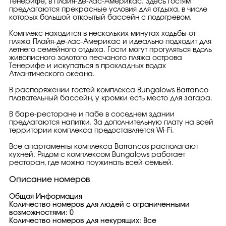
Тенерифе, в Плайя-де-лас-Америкас. Здесь гостям
предлагаются прекрасные условия для отдыха, в числе
которых большой открытый бассейн с подогревом.
Комплекс находится в нескольких минутах ходьбы от
пляжа Плайя-де-лас-Америкас и идеально подходит для
летнего семейного отдыха. Гости могут прогуляться вдоль
живописного золотого песчаного пляжа острова
Тенерифе и искупаться в прохладных водах
Атлантического океана.
В распоряжении гостей комплекса Bungalows Barranco
плавательный бассейн, у кромки есть место для загара.
В баре-ресторане и пабе в соседнем здании
предлагаются напитки. За дополнительную плату на всей
территории комплекса предоставляется Wi-Fi.
Все апартаменты комплекса Barrancos располагают
кухней. Рядом с комплексом Bungalows работает
ресторан, где можно поужинать всей семьей.
Описание номеров
Общая Информация
Количество номеров для людей с ограниченными
возможностями: 0
Количество номеров для некурящих: Все