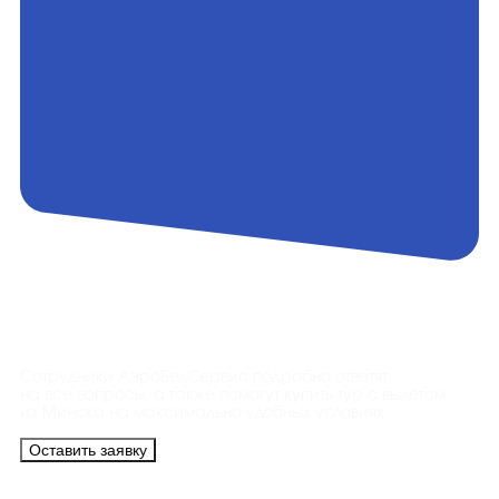
Контакты
Сотрудники АэроБелСервис подробно ответят
на все вопросы, а также помогут купить тур с вылетом
из Минска на максимально удобных условиях.
Оставить заявку