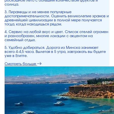
роскошное лето с большим количеством фруктов и
солнца.
3. Пирамиды и не менее популярные
достопримечательности. Оценить великолепие храмов и
древнейшей цивилизации в полной мере получается
тогда, когда находишься рядом.
4. Сервис на любой вкус и цвет. Список отелей огромен
и разнообразен, многие локации с акцентом на
семейный отдых.
5. Удобно добираться. Дорога из Минска занимает
всего 4-4,5 часа. Вылетая в 5 утра, завтракать вы будете
уже в Египте.
Смотреть больше