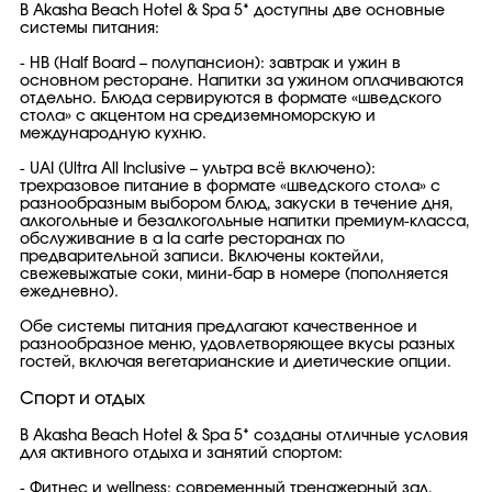
В Akasha Beach Hotel & Spa 5* доступны две основные
системы питания:
- HB (Half Board – полупансион): завтрак и ужин в
основном ресторане. Напитки за ужином оплачиваются
отдельно. Блюда сервируются в формате «шведского
стола» с акцентом на средиземноморскую и
международную кухню.
- UAI (Ultra All Inclusive – ультра всё включено):
трехразовое питание в формате «шведского стола» с
разнообразным выбором блюд, закуски в течение дня,
алкогольные и безалкогольные напитки премиум-класса,
обслуживание в a la carte ресторанах по
предварительной записи. Включены коктейли,
свежевыжатые соки, мини-бар в номере (пополняется
ежедневно).
Обе системы питания предлагают качественное и
разнообразное меню, удовлетворяющее вкусы разных
гостей, включая вегетарианские и диетические опции.
Спорт и отдых
В Akasha Beach Hotel & Spa 5* созданы отличные условия
для активного отдыха и занятий спортом:
- Фитнес и wellness: современный тренажерный зал,