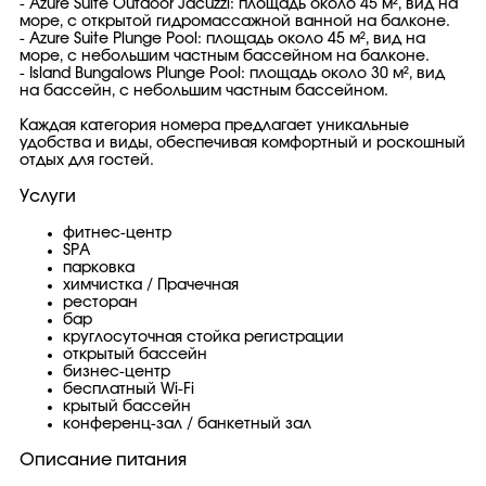
- Azure Suite Outdoor Jacuzzi: площадь около 45 м², вид на
море, с открытой гидромассажной ванной на балконе.
- Azure Suite Plunge Pool: площадь около 45 м², вид на
море, с небольшим частным бассейном на балконе.
- Island Bungalows Plunge Pool: площадь около 30 м², вид
на бассейн, с небольшим частным бассейном.
Каждая категория номера предлагает уникальные
удобства и виды, обеспечивая комфортный и роскошный
отдых для гостей.
Услуги
фитнес-центр
SPA
парковка
химчистка / Прачечная
ресторан
бар
круглосуточная стойка регистрации
открытый бассейн
бизнес-центр
бесплатный Wi-Fi
крытый бассейн
конференц-зал / банкетный зал
Описание питания