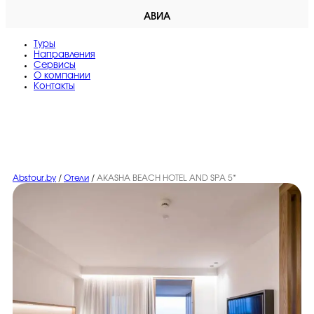
АВИА
Туры
Направления
Сервисы
O компании
Контакты
Abstour.by
/
Отели
/
AKASHA BEACH HOTEL AND SPA 5*