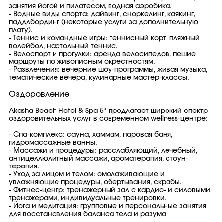
занятия йогой и пилатесом, водная аэробика.
- Водные виды спорта: дайвинг, сноркелинг, каякинг,
паддлбординг (некоторые услуги за дополнительную
плату).
- Теннис и командные игры: теннисный корт, пляжный
волейбол, настольный теннис.
- Велоспорт и прогулки: аренда велосипедов, пешие
маршруты по живописным окрестностям.
- Развлечения: вечерние шоу-программы, живая музыка,
тематические вечера, кулинарные мастер-классы.
Оздоровление
Akasha Beach Hotel & Spa 5* предлагает широкий спектр
оздоровительных услуг в современном wellness-центре:
- Спа-комплекс: сауна, хаммам, паровая баня,
гидромассажные ванны.
- Массажи и процедуры: расслабляющий, лечебный,
антицеллюлитный массажи, ароматерапия, стоун-
терапия.
- Уход за лицом и телом: омолаживающие и
увлажняющие процедуры, обертывания, скрабы.
- Фитнес-центр: тренажерный зал с кардио- и силовыми
тренажерами, индивидуальные тренировки.
- Йога и медитация: групповые и персональные занятия
для восстановления баланса тела и разума.