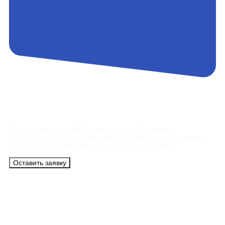
Контакты
Сотрудники АэроБелСервис подробно ответят
на все вопросы, а также помогут купить тур с вылетом
из Минска на максимально удобных условиях.
Оставить заявку