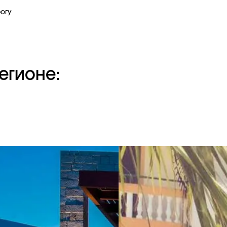
огу
егионе: