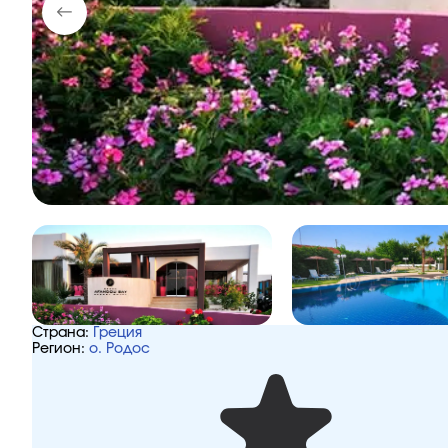
Страна:
Греция
Регион:
о. Родос