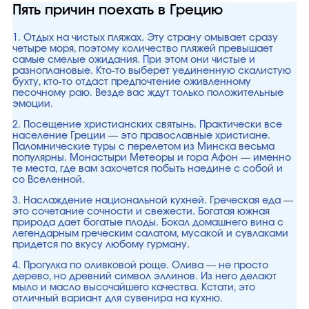
Пять причин поехать в Грецию
1. Отдых на чистых пляжах. Эту страну омывает сразу
четыре моря, поэтому количество пляжей превышает
самые смелые ожидания. При этом они чистые и
разноплановые. Кто-то выберет уединенную скалистую
бухту, кто-то отдаст предпочтение оживленному
песочному раю. Везде вас ждут только положительные
эмоции.
2. Посещение христианских святынь. Практически все
население Греции — это православные христиане.
Паломнические туры с перелетом из Минска весьма
популярны. Монастыри Метеоры и гора Афон — именно
те места, где вам захочется побыть наедине с собой и
со Вселенной.
3. Наслаждение национальной кухней. Греческая еда —
это сочетание сочности и свежести. Богатая южная
природа дает богатые плоды. Бокал домашнего вина с
легендарным греческим салатом, мусакой и сувлаками
придется по вкусу любому гурману.
4. Прогулка по оливковой роще. Олива — не просто
дерево, но древний символ эллинов. Из него делают
мыло и масло высочайшего качества. Кстати, это
отличный вариант для сувенира на кухню.