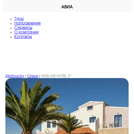
АВИА
Туры
Направления
Сервисы
O компании
Контакты
Abstour.by
/
Отели
/
ADELAIS HOTEL 3*