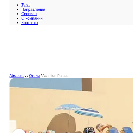
Туры
Направления
Сервисы
O компании
Контакты
Abstour.by
/
Отели
/
Achillion Palace