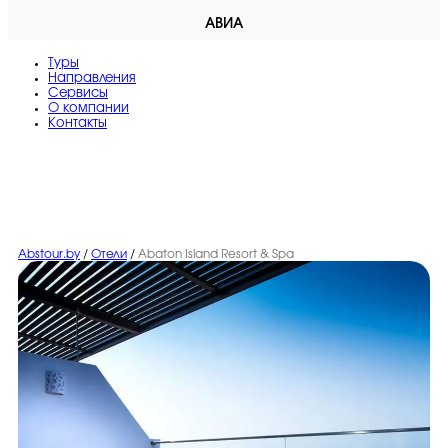
АВИА
Туры
Направления
Сервисы
O компании
Контакты
Abstour.by
/
Отели
/
Abaton Island Resort & Spa