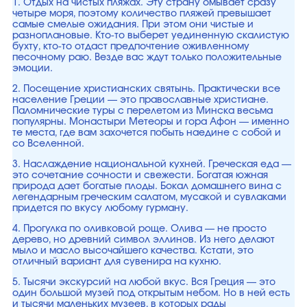
1. Отдых на чистых пляжах. Эту страну омывает сразу
четыре моря, поэтому количество пляжей превышает
самые смелые ожидания. При этом они чистые и
разноплановые. Кто-то выберет уединенную скалистую
бухту, кто-то отдаст предпочтение оживленному
песочному раю. Везде вас ждут только положительные
эмоции.
2. Посещение христианских святынь. Практически все
население Греции — это православные христиане.
Паломнические туры с перелетом из Минска весьма
популярны. Монастыри Метеоры и гора Афон — именно
те места, где вам захочется побыть наедине с собой и
со Вселенной.
3. Наслаждение национальной кухней. Греческая еда —
это сочетание сочности и свежести. Богатая южная
природа дает богатые плоды. Бокал домашнего вина с
легендарным греческим салатом, мусакой и сувлаками
придется по вкусу любому гурману.
4. Прогулка по оливковой роще. Олива — не просто
дерево, но древний символ эллинов. Из него делают
мыло и масло высочайшего качества. Кстати, это
отличный вариант для сувенира на кухню.
5. Тысячи экскурсий на любой вкус. Вся Греция — это
один большой музей под открытым небом. Но в ней есть
и тысячи маленьких музеев, в которых рады