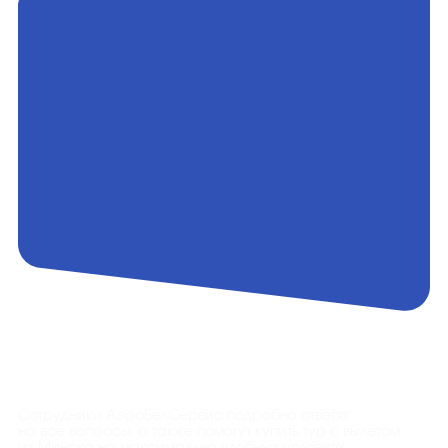
Контакты
Сотрудники АэроБелСервис подробно ответят
на все вопросы, а также помогут купить тур с вылетом