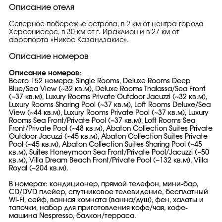
Описание отеля
Северное побережье острова, в 2 км от центра города
Херсониссос, в 30 км от г. Ираклион и в 27 км от
аэропорта «Никос Казандзакис».
Описание номеров
Описание номеров:
Всего 152 номера: Single Rooms, Deluxe Rooms Deep
Blue/Sea View (~32 кв.м), Deluxe Rooms Thalassa/Sea Front
(~37 кв.м), Luxury Rooms Private Outdoor Jacuzzi (~32 кв.м),
Luxury Rooms Sharing Pool (~37 кв.м), Loft Rooms Deluxe/Sea
View (~44 кв.м), Luxury Rooms Private Pool (~37 кв.м), Luxury
Rooms Sea Front/Private Pool (~37 кв.м), Loft Rooms Sea
Front/Private Pool (~48 кв.м), Abaton Collection Suites Private
Outdoor Jacuzzi (~45 кв.м), Abaton Collection Suites Private
Pool (~45 кв.м), Abaton Collection Suites Sharing Pool (~45
кв.м), Suites Honeymoon Sea Front/Private Pool/Jacuzzi (~50
кв.м), Villa Dream Beach Front/Private Pool (~132 кв.м), Villa
Royal (~204 кв.м).
В номерах: кондиционер, прямой телефон, мини-бар,
CD/DVD плейер, спутниковое телевидение, бесплатный
Wi-Fi, сейф, ванная комната (ванна/душ), фен, халаты и
тапочки, набор для приготовления кофе/чая, кофе-
машина Nespresso, балкон/терраса.