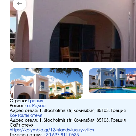
Страна:
Греция
Регион:
о. Родос
Адрес отеля:
1, Stocholmis str, Колимбия, 85103, Греция
Контакты отеля
Адрес отеля:
1, Stocholmis str, Колимбия, 85103, Греция
Сайт отеля:
https://kolymbia.gr/12-islands-luxury-villas
Телефон отеля:
+30 697 811 0633