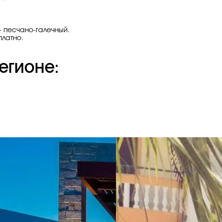
 - песчано-галечный.
платно.
егионе: