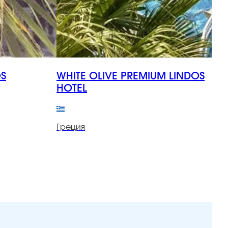
OS
WHITE OLIVE PREMIUM LINDOS
V
HOTEL
Г
Греция