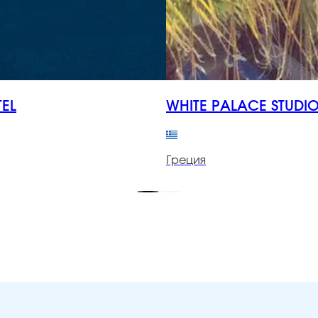
TEL
WHITE PALACE STUDI
Греция