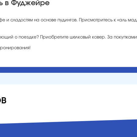
ь в Фуджейре
 и сладостям на основе пудингов. Присмотритесь к «аль мадру
ющий о поездке? Приобретите шелковый ковер. За покупками 
бронирования!
ов