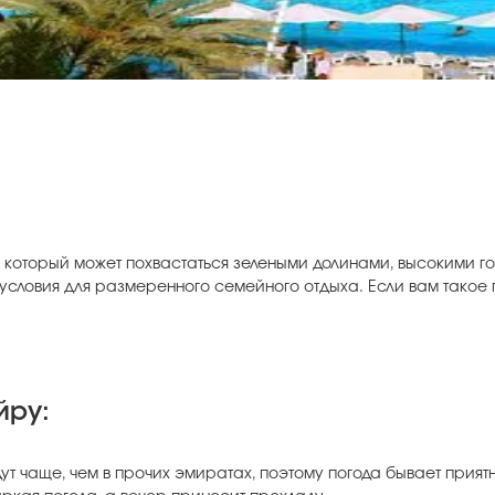
 который может похвастаться зелеными долинами, высокими г
е условия для размеренного семейного отдыха. Если вам такое
йру:
ут чаще, чем в прочих эмиратах, поэтому погода бывает прия