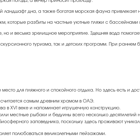
ркая погода, а вечер приносит прохладу.
ый ландшафт дна, а также богатая морская фауна привлекает н
 км, которые разбиты на частные уютные пляжи с бассейнами
ное, но и весьма зрелищное мероприятие. Здешняя вода помога
экскурсионного туризма, так и детских программ. При раннем
есто для пляжного и спокойного отдыха. Но здесь есть и дос
му считается самым древним храмом в ОАЭ.
ева в XVI веке и напоминает игрушечную конструкцию.
или местные рыбаки и бедуины всего несколько десятилетий 
с биосферного заповедника, поскольку здесь проживают уника
воляет полюбоваться великолепными пейзажами.