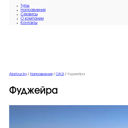
Туры
Направления
Сервисы
O компании
Контакты
Abstour.by
/
Направления
/
ОАЭ
/
Фуджейра
Фуджейра