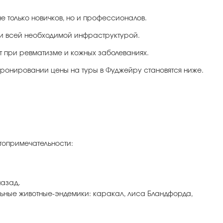
е только новичков, но и профессионалов.
 и всей необходимой инфраструктурой.
ет при ревматизме и кожных заболеваниях.
 бронировании цены на туры в Фуджейру становятся ниже.
топримечательности:
назад.
льные животные-эндемики: каракал, лиса Бландфорда,