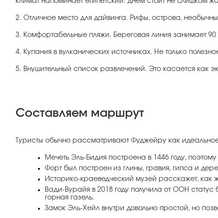
климат напоминает египетский: днем стоит не слишком жа
2. Отличное место для дайвинга. Рифы, острова, необычн
3. Комфортабельные пляжи. Береговая линия занимает 90
4. Купания в вулканических источниках. Не только полез
5. Внушительный список развлечений. Это касается как 
Составляем маршрут
Туристы обычно рассматривают Фуджейру как идеальное м
Мечеть Эль-Бидия построена в 1446 году, поэто
Форт был построен из глины, гравия, гипса и дер
Историко-краеведческий музей расскажет, как ж
Вади-Вурайя в 2018 году получила от ООН стату
горная газель.
Замок Эль-Хейл внутри довольно простой, но поз