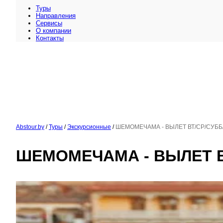
Туры
Направления
Сервисы
O компании
Контакты
Abstour.by
/
Туры
/
Экскурсионные
/
ШЕМОМЕЧАМА - ВЫЛЕТ ВТ/СР/СУББ
ШЕМОМЕЧАМА - ВЫЛЕТ В