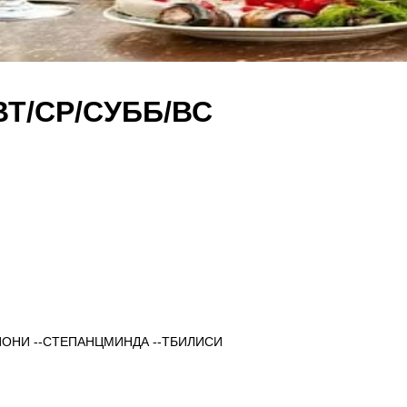
Т/СР/СУББ/ВС
СИОНИ --СТЕПАНЦМИНДА --ТБИЛИСИ