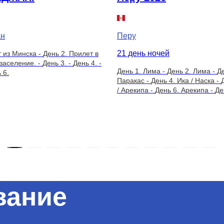
ан
Перу
21 день ночей
т из Минска
-
День 2. Прилет в
 заселение.
-
День 3.
-
День 4.
-
День 1. Лима
-
День 2. Лима
-
Де
 6.
Паракас
-
День 4. Ика / Наска
-
/ Арекипа
-
День 6. Арекипа
-
Де
День 8. Пуно
-
День 9. Пуно
-
Де
День 11. Куско
-
День 12. Куско
Агуас-Кальентес
-
День 14. Мач
15. Куско / Пуэрто-Мальдонадо
Пуэрто-Мальдонадо
-
День 17. 
Мальдонадо
-
День 18. Пуэрто
День 19. Пуэрто-Мальдонадо
-
-
День 21. Лима
вание