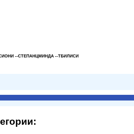
–СИОНИ --СТЕПАНЦМИНДА --ТБИЛИСИ
тегории: