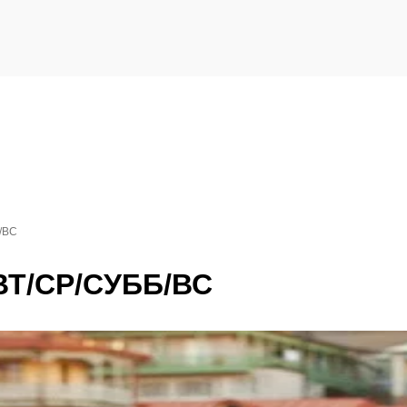
/ВС
Т/СР/СУББ/ВС