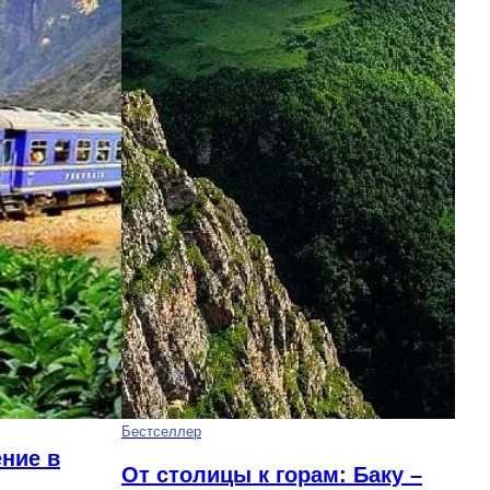
Бестселлер
ние в
От столицы к горам: Баку –