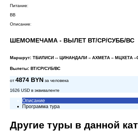
Питание:
BB
Описание:
ШЕМОМЕЧАМА - ВЫЛЕТ ВТ/СР/СУББ/ВС
Маршрут: ТБИЛИСИ -- ЦИНАНДАЛИ – АХМЕТА – МЦХЕТА 
Вылеты: ВТ/СР/СУБ/ВС
4874 BYN
от
за человека
1626 USD в эквиваленте
Описание
Программа тура
Другие туры в данной ка