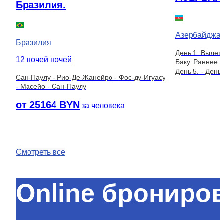
Бразилия.
Азербайдж
Бразилия
День 1. Выле
12 ночей ночей
Баку. Раннее
День 5.
-
День
Сан-Паулу - Рио-Де-Жанейро - Фос-ду-Игуасу
- Масейо - Сан-Паулу
от 25164 BYN
за человека
Смотреть все
Online брониро