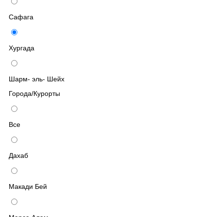
Сафага
Хургада
Шарм- эль- Шейх
Города/Курорты
Все
Дахаб
Макади Бей