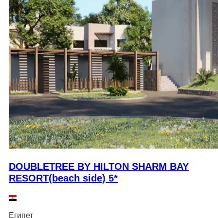
DOUBLETREE BY HILTON SHARM BAY
RESORT(beach side) 5*
Египет