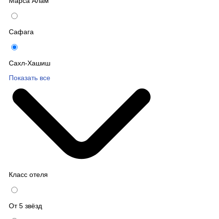
Марса Алам
Сафага
Сахл-Хашиш
Показать все
Класс отеля
От 5 звёзд