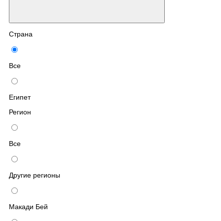
Страна
Все
Египет
Регион
Все
Другие регионы
Макади Бей