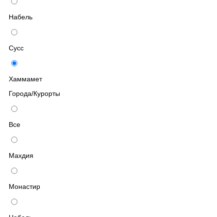
Набель
Сусс
Хаммамет
Города/Курорты
Все
Махдия
Монастир