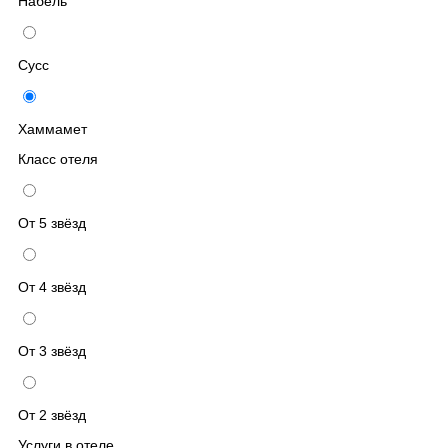
Набель
Сусс
Хаммамет
Класс отеля
От 5 звёзд
От 4 звёзд
От 3 звёзд
От 2 звёзд
Услуги в отеле