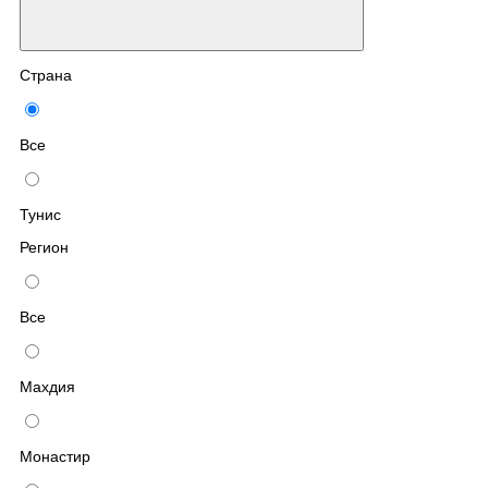
Страна
Все
Тунис
Регион
Все
Махдия
Монастир