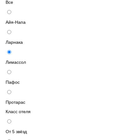
Все
Айя-Напа
Ларнака
Лимассол
Пафос
Протарас
Класс отеля
От 5 звёзд