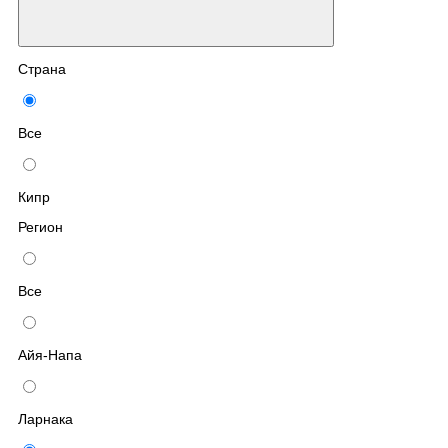
Страна
Все
Кипр
Регион
Все
Айя-Напа
Ларнака