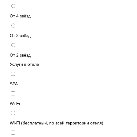
От 4 звёзд
От 3 звёзд
От 2 звёзд
Услуги в отеле
SPA
Wi-Fi
Wi-Fi (бесплатный, по всей территории отеля)