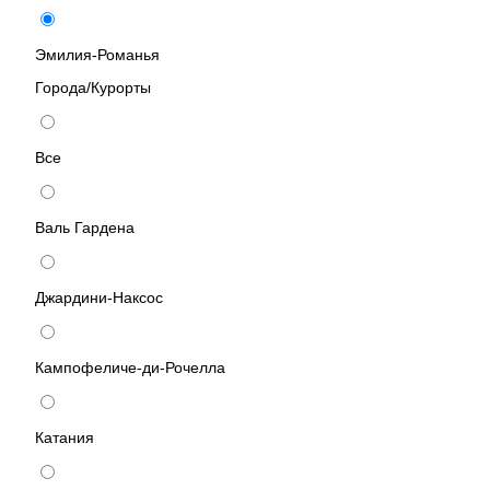
Эмилия-Романья
Города/Курорты
Все
Валь Гардена
Джардини-Наксос
Кампофеличе-ди-Рочелла
Катания