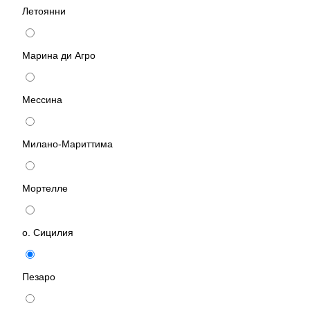
Летоянни
Марина ди Агро
Мессина
Милано-Мариттима
Мортелле
о. Сицилия
Пезаро