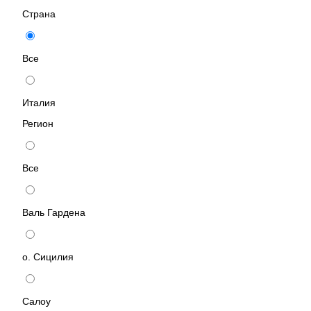
Страна
Все
Италия
Регион
Все
Валь Гардена
о. Сицилия
Салоу