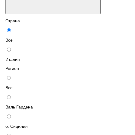
Страна
Все
Италия
Регион
Все
Валь Гардена
о. Сицилия