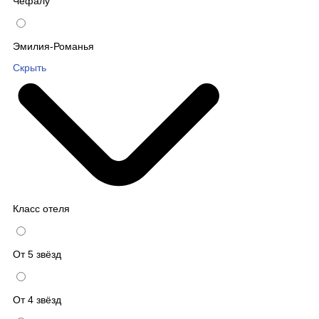
Чефалу
Эмилия-Романья
Скрыть
Класс отеля
От 5 звёзд
От 4 звёзд