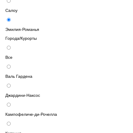
Салоу
Эмилия-Романья
Города/Курорты
Все
Валь Гардена
Джардини-Наксос
Кампофеличе-ди-Рочелла