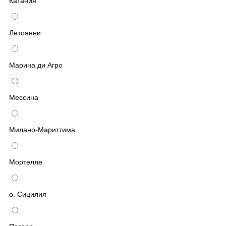
Катания
Летоянни
Марина ди Агро
Мессина
Милано-Мариттима
Мортелле
о. Сицилия