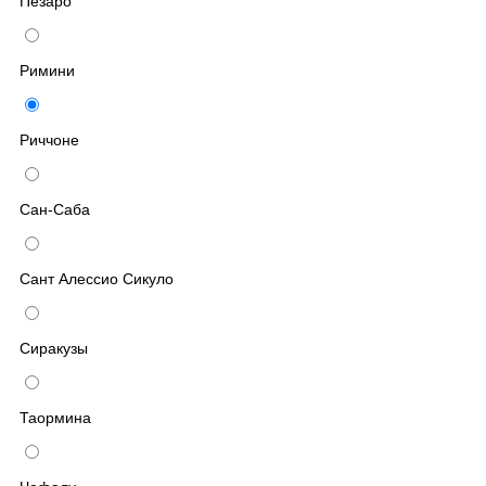
Пезаро
Римини
Риччоне
Сан-Саба
Сант Алессио Сикуло
Сиракузы
Таормина