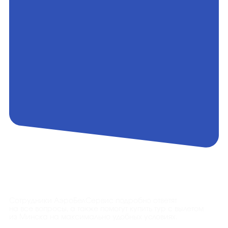
Контакты
Сотрудники АэроБелСервис подробно ответят
на все вопросы, а также помогут купить тур с вылетом
из Минска на максимально удобных условиях.