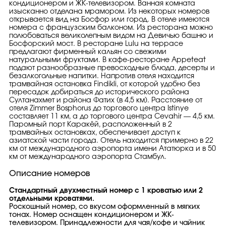
кондиционером и ЖК-телевизором. Ванная комната
изысканно отделана мрамором. Из некоторых номеров
открывается вид на Босфор или город. В отеле имеются
номера с французским балконом. Из ресторана можно
полюбоваться великолепным видом на Девичью башню и
Босфорский мост. В ресторане Lulu на террасе
предлагают фирменный кальян со свежими
натуральными фруктами. В кафе-ресторане Appeteat
подают разнообразные превосходные блюда, десерты и
безалкогольные напитки. Напротив отеля находится
трамвайная остановка Findikli, от которой удобно без
пересадок добираться до исторического района
Султанахмет и района Фатих (в 4,5 км). Расстояние от
отеля Zimmer Bosphorus до торгового центра Istinye
составляет 11 км, а до торгового центра Cevahir — 4,5 км.
Паромный порт Каракёй, расположенный в 2
трамвайных остановках, обеспечивает доступ к
азиатской части города. Отель находится примерно в 22
км от международного аэропорта имени Ататюрка и в 50
км от международного аэропорта Стамбул.
Описание номеров
Стандартный двухместный номер с 1 кроватью или 2
отдельными кроватями.
Роскошный номер, со вкусом оформленный в мягких
тонах. Номер оснащен кондиционером и ЖК-
телевизором. Принадлежности для чая/кофе и чайник