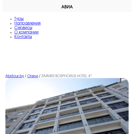
АВИА
Туры
Направления
Сервисы
O компании
Контакты
Abstour.by
/
Отели
/
ZIMMER BOSPHORUS HOTEL 4*