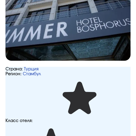
Страна:
Турция
Регион:
Стамбул
Класс отеля: