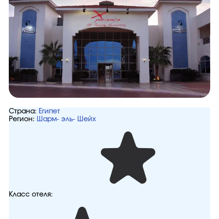
Страна:
Египет
Регион:
Шарм- эль- Шейх
Класс отеля: