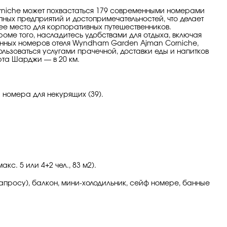
rniche может похвастаться 179 современными номерами
ных предприятий и достопримечательностей, что делает
чее место для корпоративных путешественников.
оме того, насладитесь удобствами для отдыха, включая
нных номеров отеля Wyndham Garden Ajman Corniche,
ользоваться услугами прачечной, доставки еды и напитков
та Шарджи — в 20 км.
 номера для некурящих (39).
кс. 5 или 4+2 чел., 83 м2).
 запросу), балкон, мини-холодильник, сейф номере, банные