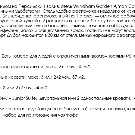
идом на Персидский залив, отель Wyndham Garden Ajman Co
ными удобствами. Отель удобно расположен недалеко от круп
ых. Бизнес-центр, расположенный на 1 этаже, — отличное рабо
упречной кухней в 2 ресторанах, кафе и баре у бассейна. Кр
доровительный клуб и бассейн. Помимо полностью оборудова
онференц-залах и общественных зонах. Гости также могут восп
т Дубая находится в 30 км от отеля, международного аэропор
в. Есть номера для людей с ограниченными возможностями (4) и
оспальные кровати, макс. 2+1 чел., 36 м2),
е кровати, макс. 3 или 2+2 чел., 57 м2),
3 или 2+2 чел., 54 м2),
w + Junior Suite), двуспальная или 2 односпальные кровати, ма
илированная вода (ежедневно бесплатно), халат и тапочки (по
i, набор для приготовления чая/кофе