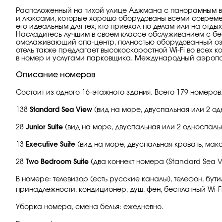
Расположенный на тихой улице Аджмана с панорамным в
и люксами, которые хорошо оборудованы всеми современ
его идеальным для тех, кто приехал по делам или на отд
Насладитесь лучшим в своем классе обслуживанием с без
омолаживающий спа-центр, полностью оборудованный оз
отель также предлагает высокоскоростной Wi-Fi во всех к
в номер и услугами парковщика. Международный аэропор
Описание номеров
Состоит из одного 16-этажного здания. Всего 179 номеро
138
Standard Sea View
(вид на море, двуспальная или 2 одн
28
Junior Suite
(вид на море, двуспальная или 2 односпальны
13
Executive Suite
(вид на море, двуспальная кровать, макс. 
28
Two Bedroom Suite
(два коннект номера (Standard Sea Vie
В номере: телевизор (есть русские каналы), телефон, бут
принадлежности, кондиционер, душ, фен, бесплатный Wi-F
Уборка номера, смена белья: ежедневно.