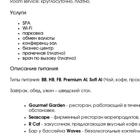
Room service: круглосуточно, платно.
Услуги
SPA
Wi-Fi
парковка
обмен валюты
конференц-зал
бизнес-центр
прачечная (платно)
врач по вызову (платно)
Описание питания
Типы питания:
BB
,
HB
,
FB
,
Premium Al
,
Soft Al
(Чай, кофе, прох
Завтрак, обед, ужин – шведский стол.
Gourmet Garden
- ресторан, работающий в течен
обстановке.
Seascape
- фирменный ресторан морепродуктов, 
R Caf
- закусочная, предлагающая вкусный кофе 
Бар у бассейна
Waves
- безалкогольные коктей