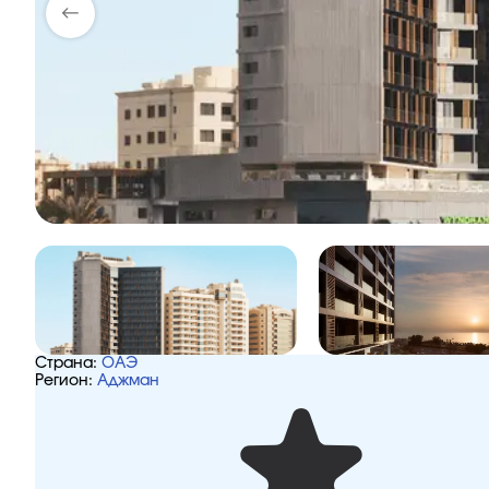
Страна:
ОАЭ
Регион:
Аджман