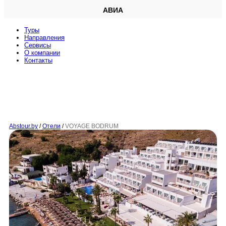
АВИА
Туры
Направления
Сервисы
O компании
Контакты
Abstour.by
/
Отели
/
VOYAGE BODRUM