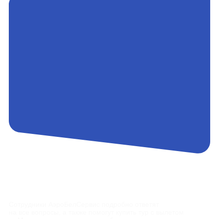
Контакты
Сотрудники АэроБелСервис подробно ответят
на все вопросы, а также помогут купить тур с вылетом